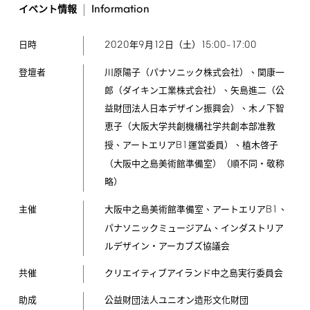
Information
イベント情報
2020
9
12
15:00
17:00
年
月
日（土）
–
日時
登壇者
川原陽子（パナソニック株式会社）、関康一
郎（ダイキン工業株式会社）、矢島進二（公
益財団法人日本デザイン振興会）、木ノ下智
恵子（大阪大学共創機構社学共創本部准教
B1
授、アートエリア
運営委員）、植木啓子
（大阪中之島美術館準備室）（順不同・敬称
略）
B1
大阪中之島美術館準備室、アートエリア
、
主催
パナソニックミュージアム、インダストリア
ルデザイン・アーカブズ協議会
共催
クリエイティブアイランド中之島実行委員会
助成
公益財団法人ユニオン造形文化財団