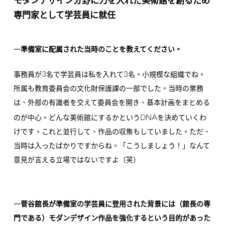
モダンデザイン分野に力を入れた美術館を創るため
専門家として学芸員に就任
―準備室に配属された当時のことを教えてください。
3
3
事務員が
名で学芸員は私を入れて
名。小規模な組織でね。
所属も教育委員会の文化財保護課の一部でした。当時の業務
は、外部の有識者を交えて委員会を開き、基本計画をまとめる
DNA
のが中心。どんな美術館にするかという
を決めていくわ
けです。これと並行して、作品の収集もしていました。ただ、
当時は入ったばかりですからね。「こうしましょう！」なんて
意見が言える立場ではないですよ（笑）
―菅谷館長が準備室の学芸員に登用された背景には（館長の専
門である）モダンデザイン作品を強化するという目的があった