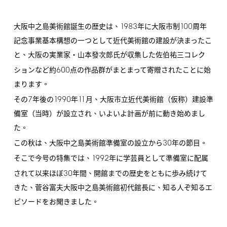
1983
100
大阪中之島美術館誕生の歴史は、
年に大阪市制
周年
記念事業基本構想の一つとして近代美術館の建設が決まったこ
と、大阪の実業家・山本發次郎氏が収集した佐伯祐三コレク
600
ションなど約
点の作品群がまとまって寄贈されたことに始
まります。
7
1990
11
その
年後の
年
月、大阪市立近代美術館（仮称）建設準
備室（当時）が設立され、いよいよ計画が前に動き始めまし
た。
30
この秋は、大阪中之島美術館準備室の設立から
年の節目。
1992
そこで今号の特集では、
年に学芸員として準備室に配属
30
されて以来ほぼ
年間、開館までの歴史をともに歩み続けて
きた、菅谷富夫大阪中之島美術館初代館長に、知る人ぞ知るエ
ピソードをお聞きました。