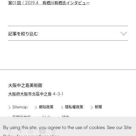
01
/
2019.4
第
回
有栖川有栖氏インタビュー
記事を絞り込む
大阪中之島美術館
4-3-1
大阪府大阪市北區中之島
Sitemap
網站政策
隱私權政策
新聞
FAQ
新聞發佈室
諮詢
By
using
this
site,
you
agree
to
the
use
of
cookies.
See
our
Site