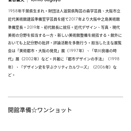
Tomio
Sugaya
菅谷富夫
1958
年千葉県生まれ。財団法人滋賀県陶芸の森学芸員、大阪市立
2017
近代美術館建設準備室学芸員を経て
年より大阪中之島美術館
2019
準備室長。
年、初代館長に就任。近代デザイン、写真、現代
美術の分野を担当する一方、新しい美術館整備を統括する。館外に
おいても上記分野の批評・評論活動を多数行う。担当した主な展覧
1997
会は「美術都市・大阪の発見」展（
年）、「早川良雄の時
2002
1998
代」展（
年）など。共著に『都市デザインの手法』（
2006
年）、『デザイン史を学ぶクリティカルワーズ』（
年）な
ど。
開館準備☆ワンショット