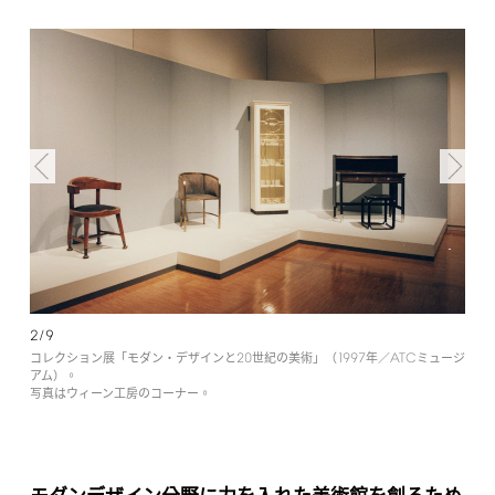
2/9
20
1997
ATC
コレクション展「モダン・デザインと
世紀の美術」（
年／
ミュージ
アム）。
写真はウィーン工房のコーナー。