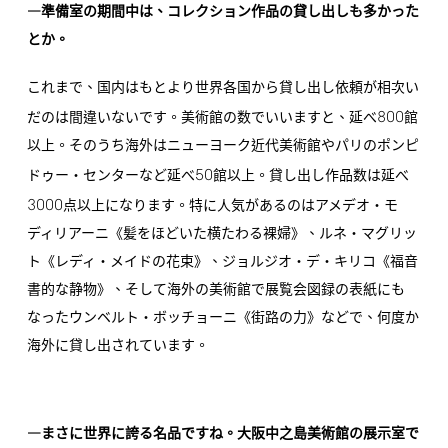
―準備室の期間中は、コレクション作品の貸し出しも多かった
とか。
これまで、国内はもとより世界各国から貸し出し依頼が相次い
800
だのは間違いないです。美術館の数でいいますと、延べ
館
以上。そのうち海外はニューヨーク近代美術館やパリのポンピ
50
ドゥー・センターなど延べ
館以上。貸し出し作品数は延べ
3000
点以上になります。特に人気があるのはアメデオ・モ
ディリアーニ《髪をほどいた横たわる裸婦》、ルネ・マグリッ
ト《レディ・メイドの花束》、ジョルジオ・デ・キリコ《福音
書的な静物》、そして海外の美術館で展覧会図録の表紙にも
なったウンベルト・ボッチョーニ《街路の力》などで、何度か
海外に貸し出されています。
―まさに世界に誇る名品ですね。大阪中之島美術館の展示室で