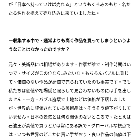
が「日本へ持っていけば売れる」というもくろみのもと、名だ
たる名作を携えて売り込みに来ていましたね。
―収集する中で、通常よりも高く作品を買ってしまうというよ
うなことはなかったのですか？
元々、美術品には相場があります。作家が誰で、制作時期はい
つで、サイズがこの位なら…みたいな。もちろんバブルに乗じ
て、価値のない作品が高値で売られていたのも事実です。でも
私たちは価値や相場感と照らして見合わないものには手を出し
ません。一方、バブル崩壊で土地などは価格が下落しました
が、世界的に評価されている美術品は、そうそう値下がりして
いません。日本の景気とは何ら関係のないところで、たとえば
石油王が高値で買うとかは常にある訳で。グローバルな視点で
は、いつも世界のどこかに買い手がおり、良い作品の価値は下