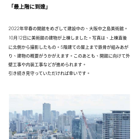
「最上階に到達」
2022
年早春の開館をめざして建設中の、大阪中之島美術館。
10
12
月
日に美術館の建物が上棟しました。写真は、上棟直後
5
に北側から撮影したもの。
階建ての屋上まで鉄骨が組みあが
り、建物の概要がうかがえます。このあとも、開館に向けて外
壁工事や内装工事などが進められます。
引き続き見守っていただければ幸いです。