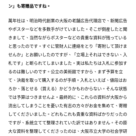
ン」も寄贈品ですね。
萬年社は、明治時代創業の大阪の老舗広告代理店で、新聞広告
やポスターなどを多数手がけていました。そこが倒産したと聞
きまして、当然ながらポスターなどの貴重な資料が残っている
と思ったのです。すぐに管財人に連絡をとり「寄附して頂けま
せんか」とお願いしたのですが、「立場上それはできない、入
札です」と断られてしまいました。実は私たちは入札に参加す
るのは難しいのです。公立の美術館ですから、まず予算を立
て、決裁を取って購入するのが手順。入札といえば、値段はお
ろか、落とせる（買える）かどうかもわからない。そんな状態
では予算はつきませんよ。最終的に、これらの資料が大阪から
流出してしまうことを憂いた有志の方々がお金を集めて、寄贈
してくださいました。どれもこれも貴重な資料ばかりだったの
ですが、系統立てて整理されていた訳ではありません。その膨
大な資料を整理してくださったのは、大阪市立大学の社会学研