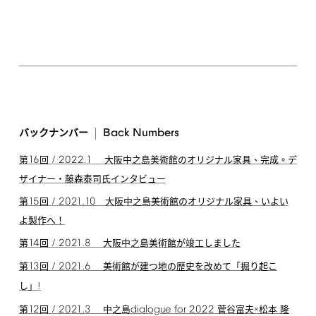
Back
Numbers
バックナンバー
16
/
2022.1
第
回
大阪中之島美術館のオリジナル家具、完成。デ
ザイナー・藤森泰司氏インタビュー
15
/
2021.10
第
回
大阪中之島美術館のオリジナル家具、いよい
よ製作へ！
14
/
2021.8
第
回
大阪中之島美術館が竣工しました
13
/
2021.6
第
回
美術館が建つ地の歴史を改めて「掘り起こ
!
し」
12
/
2021.3
dialogue
for
2022
第
回
中之島
菅谷富夫×松本 隆