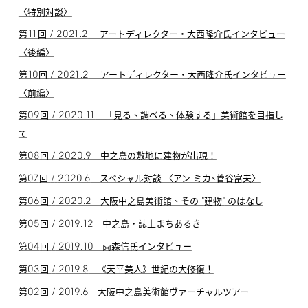
〈特別対談〉
11
/
2021.2
第
回
アートディレクター・大西隆介氏インタビュー
〈後編〉
10
/
2021.2
第
回
アートディレクター・大西隆介氏インタビュー
〈前編〉
09
/
2020.11
第
回
「見る、調べる、体験する」美術館を目指し
て
08
/
2020.9
第
回
中之島の敷地に建物が出現！
07
/
2020.6
第
回
スペシャル対談 〈アン ミカ×菅谷富夫〉
06
/
2020.2
"
"
第
回
大阪中之島美術館、その
建物
のはなし
05
/
2019.12
第
回
中之島・誌上まちあるき
04
/
2019.10
第
回
雨森信氏インタビュー
03
/
2019.8
第
回
《天平美人》世紀の大修復！
02
/
2019.6
第
回
大阪中之島美術館ヴァーチャルツアー