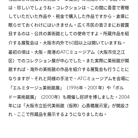
は、珍しいでしょうね。コレクションは、この間に善意で寄贈
していただいた作品や、税金で購入した作品ですから、倉庫に
眠らせておくわけにはいきません。広く市民の皆さまにお披露
目するのは、公共の美術館としての使命ですよ。所蔵作品を紹
60
介する展覧会は、大阪市内外で
回以上は開いていますね。
ATC
最初の頃は、大阪・南港の
ミュージアム（大阪市住之江
区）でのコレクション展が中心でした。また実際に美術館が開
館すれば、海外の美術館の作品を紹介する展覧会も行うことに
ATC
なりますが、それと同様の手法で、
ミュージアムを会場に
1996
2001
「エルミタージュ美術館展」（
年、
年）や「ボル
2000
2004
ドー美術館展」（
年）も開催し好評を博しました。
年には「大阪市立近代美術館（仮称）心斎橋展示室」が開設さ
れ、ここで所蔵品を展示するようになりましたね。