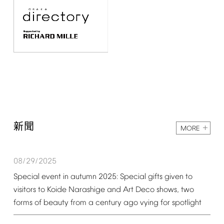
新聞
MORE
08/29/2025
Special
event
in
autumn
2025:
Special
gifts
given
to
visitors
to
Koide
Narashige
and
Art
Deco
shows,
two
forms
of
beauty
from
a
century
ago
vying
for
spotlight