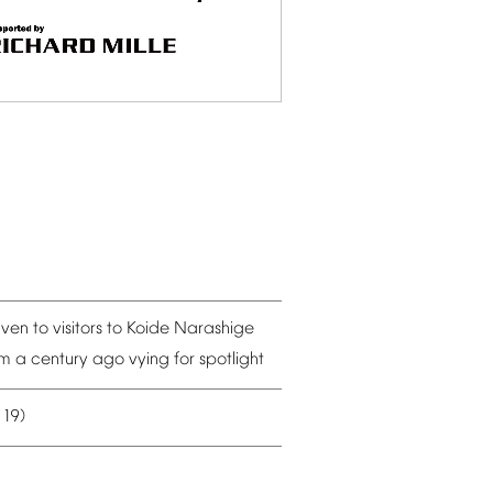
iven
to
visitors
to
Koide
Narashige
om
a
century
ago
vying
for
spotlight
19)
–