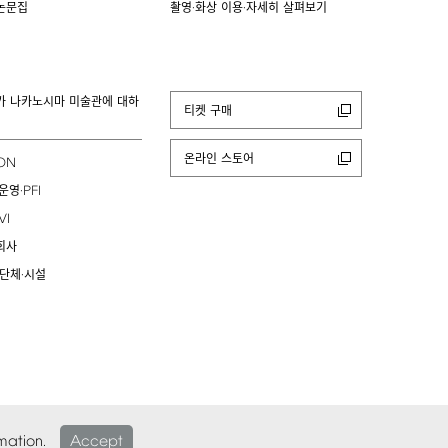
논문집
촬영·화상 이용·자세히 살펴보기
카 나카노시마 미술관에 대하
티켓 구매
온라인 스토어
ION
PFI
운영·
VI
회사
 단체·시설
mation.
Accept