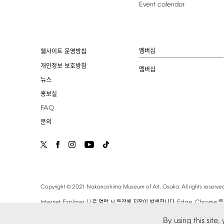
Event
calendar
멤버십
웹사이트 운영방침
개인정보 보호방침
멤버십
뉴스
홍보실
FAQ
문의
©
Copyright
2021
Nakanoshima
Museum
of
Art,
Osaka.
All
rights
reserved
Internet
Explorer
11
.
Edge,
Chrome
로 열람 시 동작에 지장이 발생합니다
등
By
using
this
site,