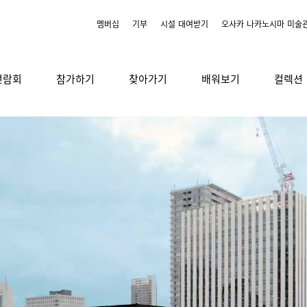
멤버십
기부
시설 대여받기
오사카 나카노시마 미술
전람회
참가하기
찾아가기
배워보기
컬렉션