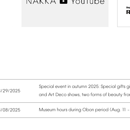
Special
event
in
autumn
2025:
Special
gifts
g
8/29/2025
and
Art
Deco
shows,
two
forms
of
beauty
fr
Museum
hours
during
Obon
period
(Aug.
11
8/08/2025