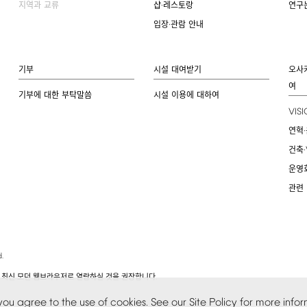
지역과 교류
샵·레스토랑
연구
입장·관람 안내
기부
시설 대여받기
오사
여
기부에 대한 부탁말씀
시설 이용에 대하여
VIS
연혁·
건축·
운영
관련
.
.
 최신 모던 웹브라우저로 열람하실 것을 권장합니다
you
agree
to
the
use
of
cookies.
See
our
Site
Policy
for
more
infor