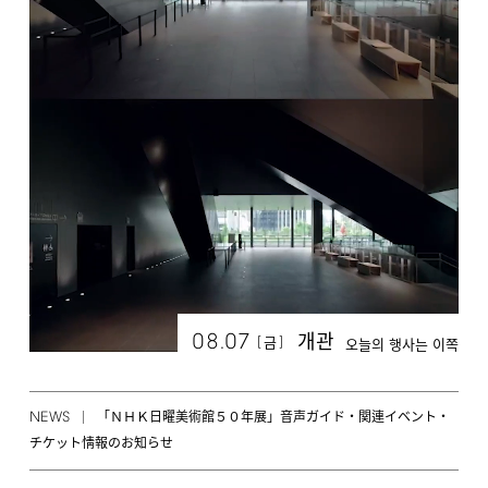
08.07
개관
[
]
금
오늘의 행사는 이쪽
NEWS
「ＮＨＫ日曜美術館５０年展」音声ガイド・関連イベント・
チケット情報のお知らせ