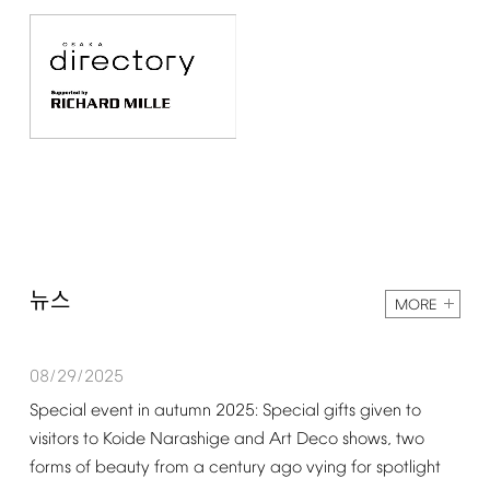
뉴스
MORE
08/29/2025
Special
event
in
autumn
2025:
Special
gifts
given
to
visitors
to
Koide
Narashige
and
Art
Deco
shows,
two
forms
of
beauty
from
a
century
ago
vying
for
spotlight