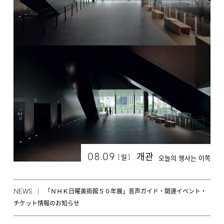
08.09
개관
[
]
일
오늘의 행사는 이쪽
NEWS
「ＮＨＫ日曜美術館５０年展」音声ガイド・関連イベント・
チケット情報のお知らせ