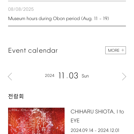
08/08/2025
Museum
hours
during
Obon
period
(Aug.
11
19)
–
Event
calendar
MORE
11
03
2024
Sun
전람회
CHIHARU
SHIOTA,
I
to
EYE
2024.09.14
2024.12.01
–