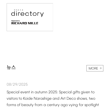
뉴스
MORE
08/29/2025
Special
event
in
autumn
2025:
Special
gifts
given
to
visitors
to
Koide
Narashige
and
Art
Deco
shows,
two
forms
of
beauty
from
a
century
ago
vying
for
spotlight