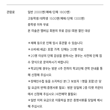
2000
(
/
1800
)
일반
엔
예매
단체
엔
관람료
/
1500
(
/
1300
)
고등학생
대학생
엔
예매
단체
엔
중학생 이하 무료
/
본 미술관 멤버십 회원의 무료 감상
회원 할인 대상
.
＊재해 등으로 인해 임시 휴관할 수 있습니다
(
)
.
20
.
＊소비세
세금
포함 가격
단체는
명 이상
20
＊
명 이상의 단체 감상을 원하시는 경우는 사전에 단체 접
.
수 양식으로 문의하시기 바랍니다
4
＊학교단체 경우는 방문
주 전까지 학교단체 견학 안내를 통
.
해 신청해 주십시오
(
1
)
＊장애인수첩 등을 소지하신 분
그 보호자
명을 포함
은 당
(
).
2
일 요금의 반액
증명서류 필요
방문 당일에
층 티켓 카운터
.(
)
에서 신청해 주십시오
사전예약 불필요
＊일반 이외 요금으로 이용하실 분은 증명서류를 당일에 제시
.
해 주십시오