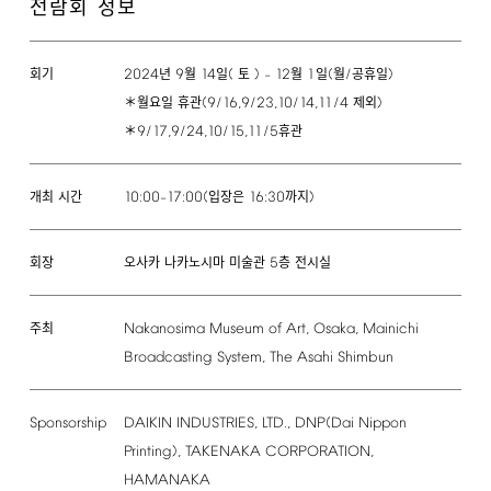
전람회 정보
2024
9
14
(
)
12
1
(
/
)
년
월
일
토
–
월
일
월
공휴일
회기
(9/16,9/23,10/14,11/4
)
＊월요일 휴관
제외
9/17,9/24,10/15,11/5
＊
휴관
10:00
17:00(
16:30
)
–
입장은
까지
개최 시간
5
오사카 나카노시마 미술관
층 전시실
회장
Nakanosima
Museum
of
Art,
Osaka,
Mainichi
주최
Broadcasting
System,
The
Asahi
Shimbun
Sponsorship
DAIKIN
INDUSTRIES,
LTD.,
DNP(Dai
Nippon
Printing),
TAKENAKA
CORPORATION,
HAMANAKA