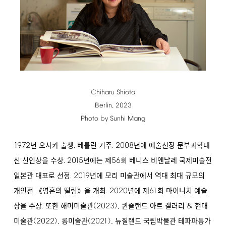
Chiharu
Shiota
Berlin,
2023
Photo
by
Sunhi
Mang
1972
.
.
2008
년 오사카 출생
베를린 거주
년에 예술선장 문부과학대
.
2015
56
신 신인상을 수상
년에는 제
회 베니스 비엔날레 국제미술전
.
2019
일본관 대표로 선정
년에 모리 미술관에서 역대 최대 규모의
.
2020
61
개인전 《영혼의 떨림》을 개최
년에 제
회 마이니치 예술
.
(2023),
&
상을 수상
또한 해머미술관
퀸즐랜드 아트 갤러리
현대
(2022),
(2021),
미술관
롱미술관
뉴질랜드 국립박물관 테파파통가