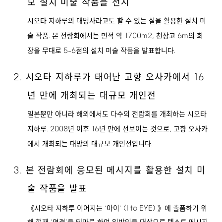
모 설치 미술 작품을 전시
시오타 지하루의 대명사라고도 할 수 있는 실을 활용한 설치 미
.
1700m2,
6m
술 작품
본 전람회에서는 면적 약
천장고
의 회
5
6
.
장을 무대로
–
점의 설치 미술 작품을 발표합니다
2.
16
시오타 지하루가 태어난 고향 오사카에서
년 만에 개최되는 대규모 개인전
일본뿐만 아니라 해외에서도 다수의 전람회를 개최하는 시오타
.
2008
16
,
지하루
년 이후
년 만에 선보이는 것으로
고향 오사카
.
에서 개최되는 대망의 대규모 개인전입니다
3.
본 전람회에 응모된 메시지를 활용한 설치 미
술 작품을 발표
(I
to
EYE)
《시오타 지하루 이어지는 ‘아이’
》에 출품하기 위