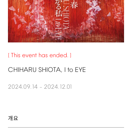
This
event
has
ended.
CHIHARU
SHIOTA,
I
to
EYE
2024.09.14
2024.12.01
–
개요