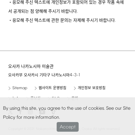
・응모해 주신 텍스트에 개인정보가 포함되어 있는 경우 작품 속에
.
서 공개되는 점 양해해 주시기 바랍니다
.
・응모해 주신 텍스트에 관한 문의는 자제해 주시기 바랍니다
오사카 나카노시마 미술관
4-3-1
오사카부 오사카시 기타구 나카노시마
Sitemap
웹사이트 운영방침
개인정보 보호방침
FAQ
뉴스
홍보실
문의
By
using
this
site,
you
agree
to
the
use
of
cookies.
See
our
Site
Policy
for
more
information.
Accept
©
Copyright
2021
Nakanoshima
Museum
of
Art,
Osaka.
All
rights
reserved.