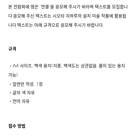
본 전람회에 많은 ‘연결’을 응모해 주시기 바라며 텍스트를 모집합니
.
다
응모해 주신 텍스트는 시오타 지하루의 설치 미술 작품에 활용됩
.
.
니다
텍스트는 아래 규격으로 응모해 주시기 바랍니다
규격
A4
,
(
,
.
・
사이즈
백색 용지
지종
백색도는 상관없음
줄이 있는 용지
)
가능
,
1
・앞면만 작성
장
・글자 색 자유
・언어 자유
접수 방법