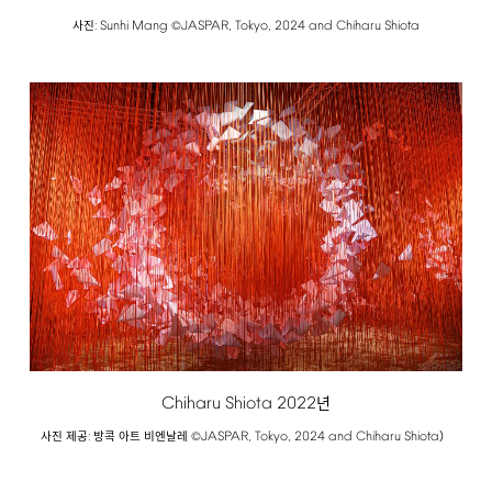
:
Sunhi
Mang
JASPAR,
Tokyo,
2024
and
Chiharu
Shiota
사진
©
Chiharu
Shiota
2022
년
:
JASPAR,
Tokyo,
2024
and
Chiharu
Shiota
사진 제공
방콕 아트 비엔날레 ©
）