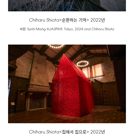
Chiharu
Shiota<
>
2022
순환하는 기억
년
:
Sunhi
Mang
JASPAR,
Tokyo,
2024
and
Chiharu
Shiota
사진
©
Chiharu
Shiota<
>
2022
집에서 집으로
년