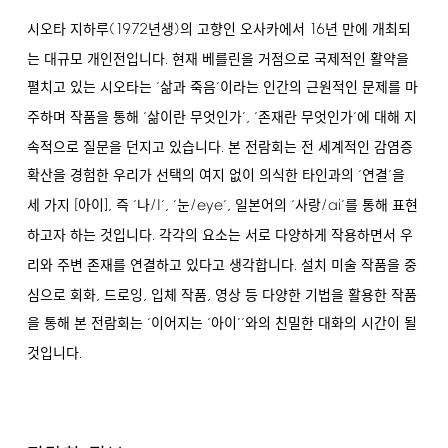
(1972
)
16
시오타 지하루
년생
의 고향인 오사카에서
년 만에 개최되
.
는 대규모 개인전입니다
현재 베를린을 거점으로 국제적인 활약을
펼치고 있는 시오타는 ‘삶과 죽음’이라는 인간의 근원적인 문제를 마
,
주하며 작품을 통해 ‘삶이란 무엇인가’
‘존재란 무엇인가’에 대해 지
.
속적으로 질문을 던지고 있습니다
본 전람회는 전 세계적인 감염증
확산을 경험한 우리가 선택의 여지 없이 의식한 타인과의 ‘연결’을
[
],
/I
,
/eye
,
/ai
세 가지
아이
즉 ‘나
’
‘눈
’
일본어의 ‘사랑
’를 통해 표현
.
하고자 하는 것입니다
각각의 요소는 서로 다양하게 작용하면서 우
.
리와 주변 존재를 연결하고 있다고 생각합니다
설치 미술 작품을 중
,
,
,
심으로 회화
드로잉
입체 작품
영상 등 다양한 기법을 활용한 작품
을 통해 본 전람회는 ‘이어지는 ‘아이’’와의 친밀한 대화의 시간이 될
.
것입니다