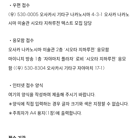
・우편 접수
(
)
530-0005
4-3-1
우
오사카시 기타구 나카노시마
오사카 나카노
시마 미술관 시오타 지하루전 텍스트 모집 담당
・응모함 접수
2
오사카 나카노시마 미술관
층 ‘시오타 지하루전’ 응모함
1
마이니치 방송
층 ‘자야마치 플라자’ 로비 ‘시오타 지하루전’ 응모
((
)
530-8304
17-1)
함
우
오사카시 기타구 자야마치
・인터넷 접수 양식
.
여기의 양식을 작성하여 제출해 주시기 바랍니다
.
＊양식에 직접 입력하는 경우 글자 크기와 색은 지정할 수 없습니다
A4
(1
)
.
＊주최자가
용지
장
에 출력합니다