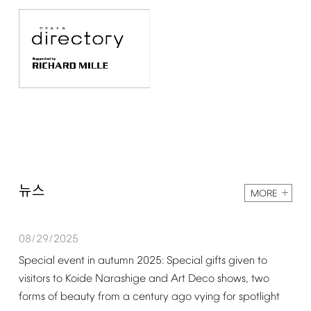
뉴스
MORE
08/29/2025
Special
event
in
autumn
2025:
Special
gifts
given
to
visitors
to
Koide
Narashige
and
Art
Deco
shows,
two
forms
of
beauty
from
a
century
ago
vying
for
spotlight