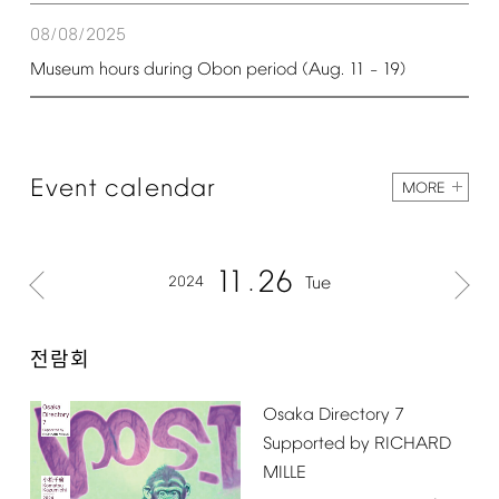
08/08/2025
Museum
hours
during
Obon
period
(Aug.
11
19)
–
Event
calendar
MORE
11
26
2024
Tue
전람회
Osaka
Directory
7
Supported
by
RICHARD
MILLE