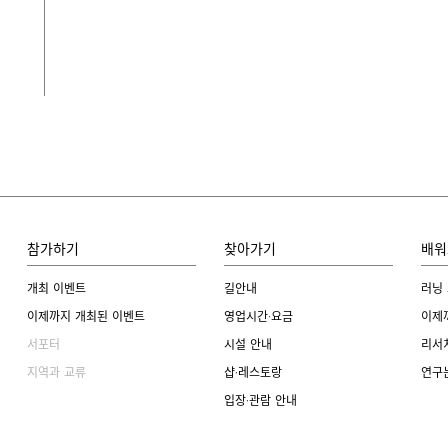
참가하기
찾아가기
배워
개최 이벤트
길안내
러닝
이제까지 개최된 이벤트
영업시간·요금
이제
서포터
시설 안내
리서
지역과 교류
샵·레스토랑
연구
입장·관람 안내