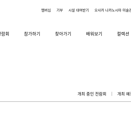
멤버십
기부
시설 대여받기
오사카 나카노시마 미술
전람회
참가하기
찾아가기
배워보기
컬렉션
개최 중인 전람회
개최 예