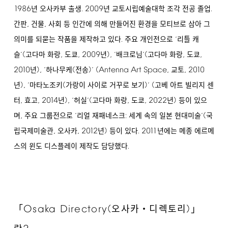
1986
.
2009
.
년 오사카부 출생
년 교토시립예술대학 조각 전공 졸업
,
,
간판
건물
사회 등 인간에 의해 만들어진 환경을 모티브로 삼아 그
.
의미를 되묻는 작품을 제작하고 있다
주요 개인전으로 ‘리틀 캐
(
,
,
2009
),
(
,
,
슬’
고다마 화랑
도쿄
년
‘배크로님’
고다마 화랑
도쿄
2010
),
(
)
(Antenna
Art
Space,
,
2010
년
‘하나무케
전송
’
교토
),
(
)
(
년
‘마타노조키
가랑이 사이로 거꾸로 보기
’
고베 아트 빌리지 센
,
,
2014
),
(
,
,
2022
)
터
효고
년
‘허실’
고다마 화랑
도쿄
년
등이 있으
,
:
(
며
주요 그룹전으로 ‘리얼 재패네스크
세계 속의 일본 현대미술’
국
,
,
2012
)
.
2011
립국제미술관
오사카
년
등이 있다
년에는 메종 에르메
.
스의 윈도 디스플레이 제작도 담당했다
Osaka
Directory(
)
「
오사카・디렉토리
」