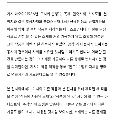
(1986
,
)
,
,
,
기시 마오야
년
오사카 출생
는 목재
건축자재
스티로폼
천
,
LED
막지와 같은 포장자재와 플라스틱재
전광판 등의 공업제품을
.
이용해 입체 및 설치 작품을 제작하는 아티스트입니다
이렇듯 일상
적으로 흔히 볼 수 있는 소재를 거의 가공하지 않고 조합해 완성한
"
"
그의 작품은 어린 시절 친숙하게 즐겼던
공작
과 비슷하게 느껴지는
.
동시에 건축이나 사회를 비유한 것처럼 보이기도 합니다
어떠한 물
건을 만든다는 것이 그 소재를 가공하여 다른 상태로 변화시키는 것
,
"
"
을 의미한다면
기시는 작품 제작을 통해
만드는
행위 자체를 형태
.
로 변화시키려 시도한다고도 할 수 있겠습니다
본 전시회에서는 기시의 기존 작품과 본 전시를 위해 제작된 새 작품
"
"
"
"
을 섞어
작품에 사용된 소재
와
작품이 된 것
사이에 볼 수 있는 아
"
"
.
티스트의
수작업
에 초점을 맞춥니다
이들은 언뜻 보기에 어떠한
,
가공도 없이 소재가 사용된 것처럼 보이지만
소재와는 다른 존재감