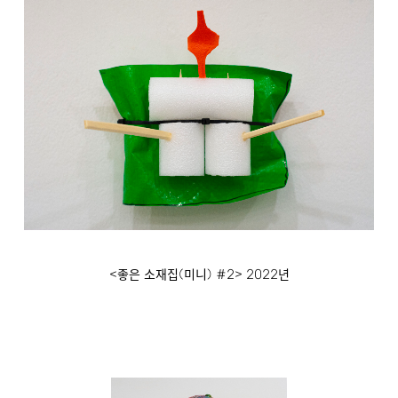
<
(
)
#2>
2022
좋은 소재집
미니
년