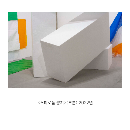
<
>(
)
2022
스티로폼 쌓기
부분
년