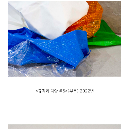
<
#5>(
)
2022
규격과 다양
부분
년