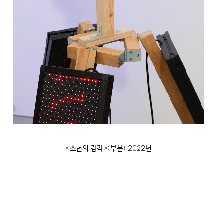
<
>(
)
2022
소년의 감각
부분
년