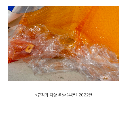
<
#6>(
)
2022
규격과 다양
부분
년