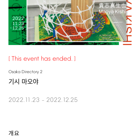
This
event
has
ended.
Osaka
Directory
2
기시 마오야
2022.11.23
2022.12.25
–
개요