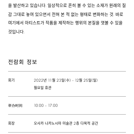
.
을 발산하고 있습니다
일상적으로 흔히 볼 수 있는 소재가 원래의 질
.
감 그대로 놓여 있으면서 전혀 본 적 없는 형태로 변화하는 것
바로
여기에서 아티스트가 작품을 제작하는 행위의 본질을 엿볼 수 있을
.
것입니다
전람회 정보
2022
11
23
(
)
-
12
25
(
)
년
월
일
수
월
일
일
회기
월요일 휴관
10:00
17:00
–
举办时间
2
오사카 나카노시마 미술관
층 다목적 공간
회장