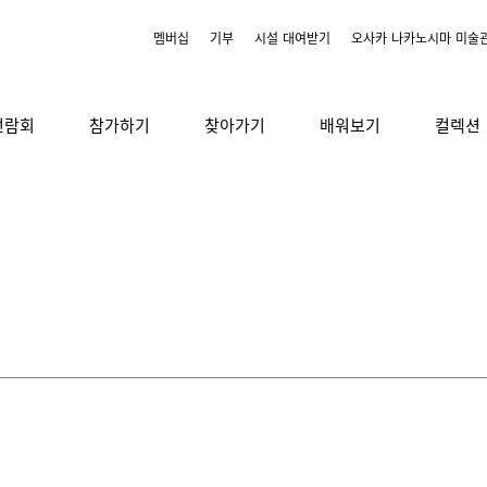
멤버십
기부
시설 대여받기
오사카 나카노시마 미술
전람회
참가하기
찾아가기
배워보기
컬렉션