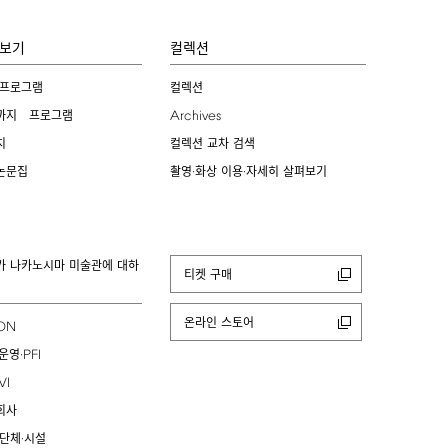
보기
컬렉션
 프로그램
컬렉션
Archives
까지 프로그램
치
컬렉션 교차 검색
논문집
촬영·화상 이용·자세히 살펴보기
카 나카노시마 미술관에 대하
티켓 구매
온라인 스토어
ION
PFI
운영·
VI
회사
 단체·시설