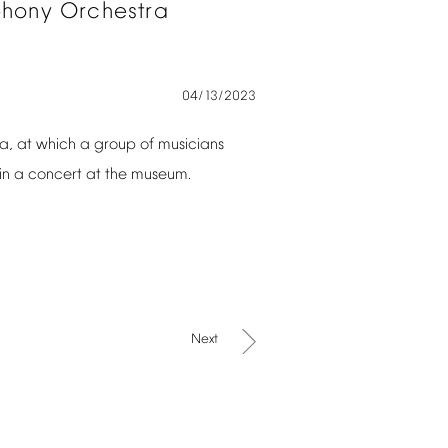
hony
Orchestra
04/13/2023
a,
at
which
a
group
of
musicians
in
a
concert
at
the
museum.
Next