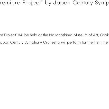
remiere
Project"
by
Japan
Century
Symp
re
Project"
will
be
held
at
the
Nakanoshima
Museum
of
Art,
Osak
Japan
Century
Symphony
Orchestra
will
perform
for
the
first
time