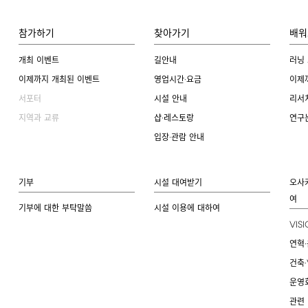
참가하기
찾아가기
배워
개최 이벤트
길안내
러닝
이제까지 개최된 이벤트
영업시간·요금
이제
서포터
시설 안내
리서
지역과 교류
샵·레스토랑
연구
입장·관람 안내
기부
시설 대여받기
오사
여
기부에 대한 부탁말씀
시설 이용에 대하여
VIS
연혁·
건축·
운영
관련