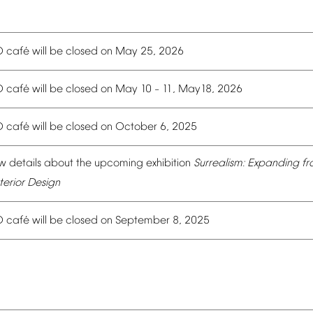
é
O
caf
will
be
closed
on
May
25,
2026
é
O
caf
will
be
closed
on
May
10
11,
May18,
2026
–
é
O
caf
will
be
closed
on
October
6,
2025
w
details
about
the
upcoming
exhibition
Surrealism:
Expanding
fr
terior
Design
é
O
caf
will
be
closed
on
September
8,
2025