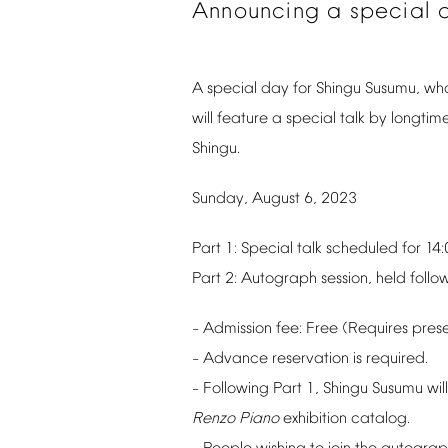
Announcing
a
special
A
special
day
for
Shingu
Susumu,
wh
will
feature
a
special
talk
by
longtim
Shingu.
Sunday,
August
6,
2023
Part
1:
Special
talk
scheduled
for
14:
Part
2:
Autograph
session,
held
follo
Admission
fee:
Free
(Requires
pres
–
Advance
reservation
is
required.
–
Following
Part
1,
Shingu
Susumu
will
–
Renzo
Piano
exhibition
catalog.