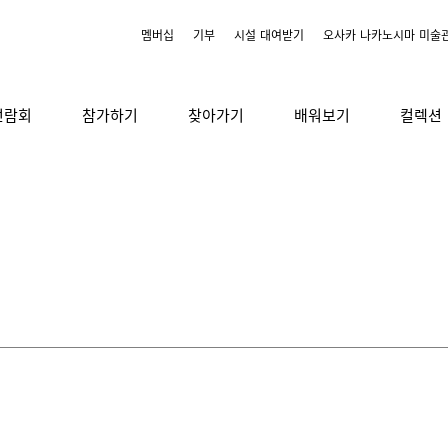
멤버십
기부
시설 대여받기
오사카 나카노시마 미술
전람회
참가하기
찾아가기
배워보기
컬렉션