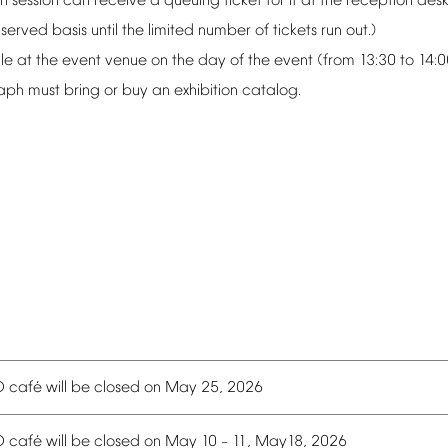
h
session
can
receive
a
queuing
ticket
for
it
at
the
reception
des
t-served
basis
until
the
limited
number
of
tickets
run
out.)
le
at
the
event
venue
on
the
day
of
the
event
(from
13:30
to
14:0
aph
must
bring
or
buy
an
exhibition
catalog.
é
O
caf
will
be
closed
on
May
25,
2026
é
O
caf
will
be
closed
on
May
10
11,
May18,
2026
–