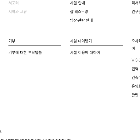
서포터
시설 안내
리서
지역과 교류
샵·레스토랑
연구
입장·관람 안내
기부
시설 대여받기
오사
여
기부에 대한 부탁말씀
시설 이용에 대하여
VIS
연혁·
건축·
운영
관련
.