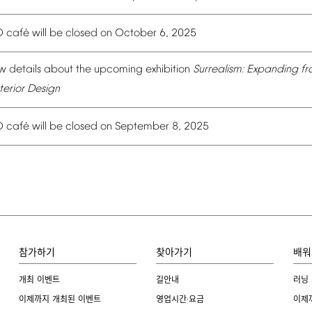
é
O
caf
will
be
closed
on
October
6,
2025
w
details
about
the
upcoming
exhibition
Surrealism:
Expanding
fr
terior
Design
é
O
caf
will
be
closed
on
September
8,
2025
참가하기
찾아가기
배워
개최 이벤트
길안내
러닝
이제까지 개최된 이벤트
영업시간·요금
이제