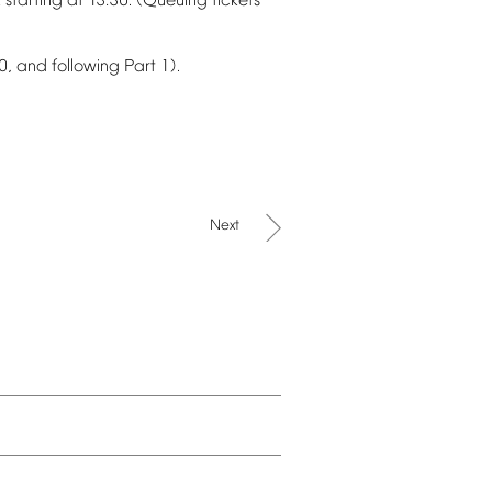
k
starting
at
13:30.
(Queuing
tickets
0,
and
following
Part
1).
Next