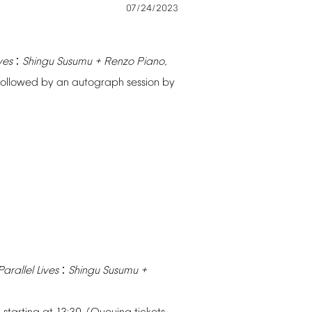
07/24/2023
ves
Shingu
Susumu
+
Renzo
Piano,
：
followed
by
an
autograph
session
by
Parallel
Lives
Shingu
Susumu
+
：