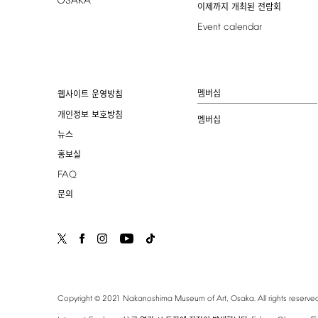
이제까지 개최된 전람회
Event
calendar
멤버십
웹사이트 운영방침
개인정보 보호방침
멤버십
뉴스
홍보실
FAQ
문의
©
Copyright
2021
Nakanoshima
Museum
of
Art,
Osaka.
All
rights
reserved