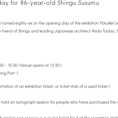
day
for
86-year-old
Shingu
Susumu
o
turned
eighty-six
on
the
opening
day
of
the
exhibition
Parallel
Li
e
friend
of
Shingu
and
leading
Japanese
architect
Ando
Tadao,
00
15:30
(Venue
opens
at
13:30.)
–
wing
Part
1
entation
of
an
exhibition
ticket,
or
ticket
stub
of
a
used
ticket.)
hold
an
autograph
session
for
people
who
have
purchased
the