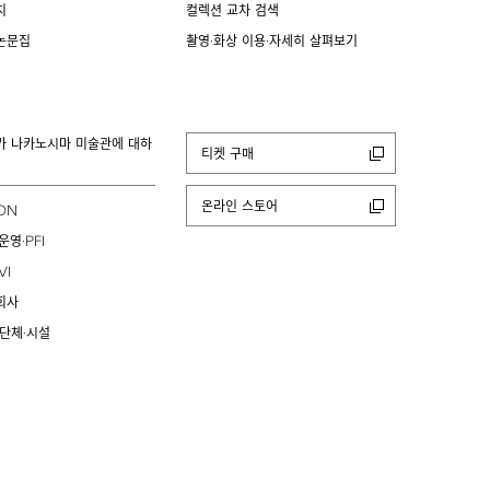
치
컬렉션 교차 검색
논문집
촬영·화상 이용·자세히 살펴보기
카 나카노시마 미술관에 대하
티켓 구매
온라인 스토어
ION
PFI
운영·
VI
회사
 단체·시설