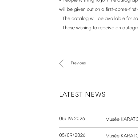
People
wishing
to
join
the
autograp
–
will
be
given
out
on
a
first-come-firs
The
catalog
will
be
available
for
sa
–
Those
wishing
to
receive
an
autogr
–
Previous
LATEST
NEWS
05/19/2026
é
Mus
e
KARAT
05/09/2026
é
Mus
e
KARAT