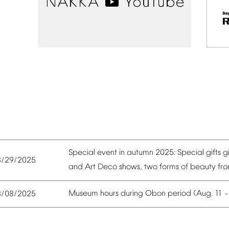
Special
event
in
autumn
2025:
Special
gifts
g
8/29/2025
and
Art
Deco
shows,
two
forms
of
beauty
fr
Museum
hours
during
Obon
period
(Aug.
11
8/08/2025