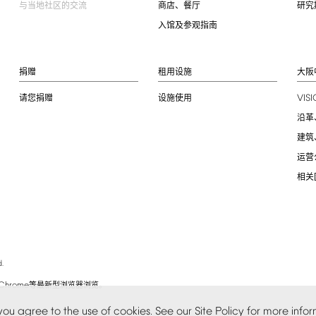
与当地社区的交流
商店、餐厅
研究
入馆及参观指南
捐赠
租用设施
大阪
VIS
请您捐赠
设施使用
沿革
建筑
运营
相关
.
Chrome
等最新型浏览器浏览。
you
agree
to
the
use
of
cookies.
See
our
Site
Policy
for
more
infor