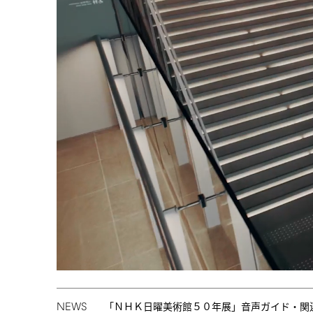
NEWS
「ＮＨＫ日曜美術館５０年展」音声ガイド・関