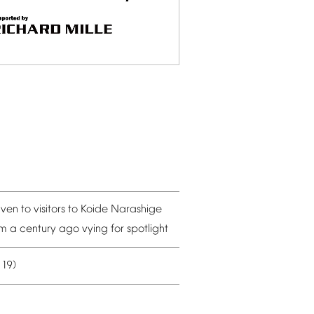
iven
to
visitors
to
Koide
Narashige
om
a
century
ago
vying
for
spotlight
19)
–