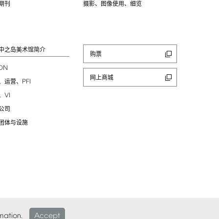
期刊
摄影、图像使用、细览
中之岛美术馆简介
购票
ION
网上商城
PFI
、运营、
VI
、
公司
团体与设施
mation.
Accept