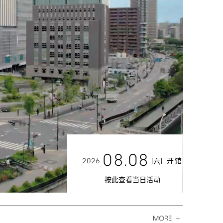
08.08
2026
[
]
开馆
六
按此查看当日活动
MORE