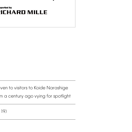
iven
to
visitors
to
Koide
Narashige
om
a
century
ago
vying
for
spotlight
19)
–