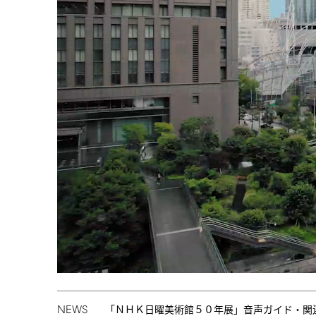
NEWS
「ＮＨＫ日曜美術館５０年展」音声ガイド・関