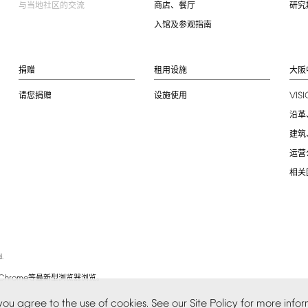
与当地社区的交流
商店、餐厅
研究
入馆及参观指南
捐赠
租用设施
大阪
VIS
请您捐赠
设施使用
沿革
建筑
运营
相关
.
Chrome
等最新型浏览器浏览。
you
agree
to
the
use
of
cookies.
See
our
Site
Policy
for
more
infor