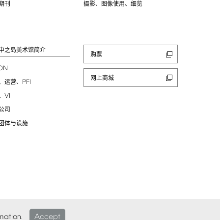
期刊
摄影、图像使用、细览
中之岛美术馆简介
购票
ION
网上商城
PFI
、运营、
VI
、
公司
团体与设施
mation.
Accept