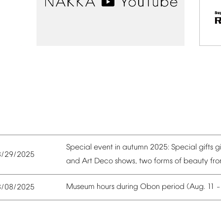
Special
event
in
autumn
2025:
Special
gifts
g
8/29/2025
and
Art
Deco
shows,
two
forms
of
beauty
fr
Museum
hours
during
Obon
period
(Aug.
11
8/08/2025