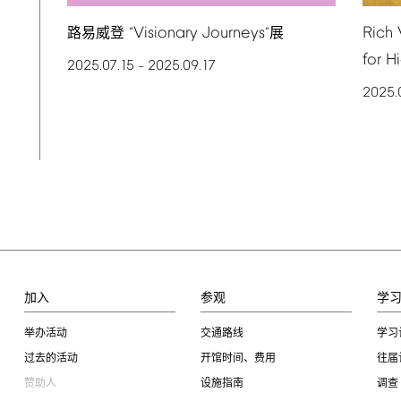
Visionary
Journeys
Rich
路易威登 “
”展
for
H
2025.07.15
2025.09.17
–
2025.
加入
参观
学
举办活动
交通路线
学习
过去的活动
开馆时间、费用
往届
赞助人
设施指南
调查