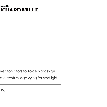
iven
to
visitors
to
Koide
Narashige
om
a
century
ago
vying
for
spotlight
19)
–