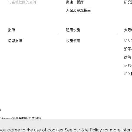
与当地社区的交流
商店、餐厅
研究
入馆及参观指南
捐赠
租用设施
大阪
VIS
请您捐赠
设施使用
沿革
建筑
运营
相关
.
Chrome
等最新型浏览器浏览。
you
agree
to
the
use
of
cookies.
See
our
Site
Policy
for
more
infor