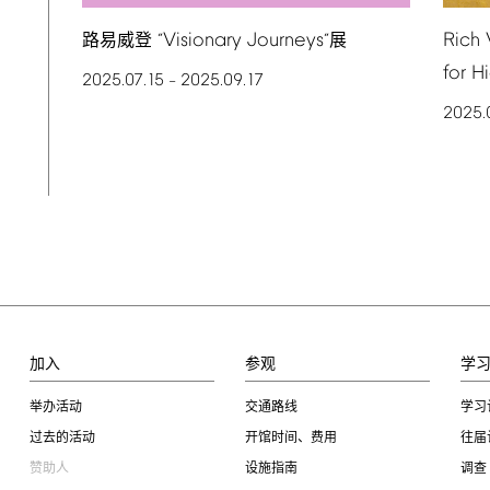
Visionary
Journeys
Rich
路易威登 “
”展
for
H
2025.07.15
2025.09.17
–
2025.
加入
参观
学
举办活动
交通路线
学习
过去的活动
开馆时间、费用
往届
赞助人
设施指南
调查