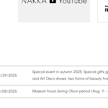
Special
event
in
autumn
2025:
Special
gifts
g
8/29/2025
and
Art
Deco
shows,
two
forms
of
beauty
fr
Museum
hours
during
Obon
period
(Aug.
11
8/08/2025