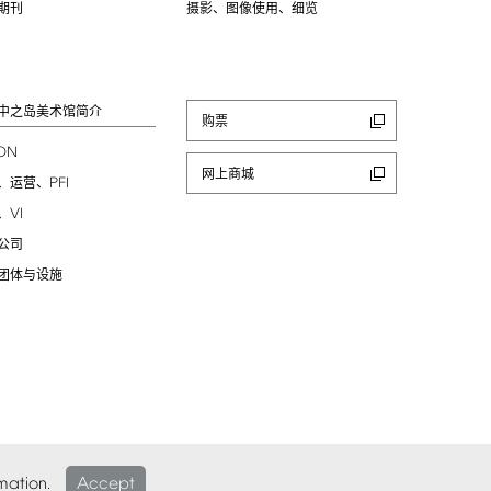
期刊
摄影、图像使用、细览
中之岛美术馆简介
购票
ION
网上商城
PFI
、运营、
VI
、
公司
团体与设施
mation.
Accept