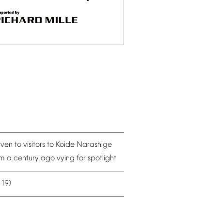
iven
to
visitors
to
Koide
Narashige
om
a
century
ago
vying
for
spotlight
19)
–