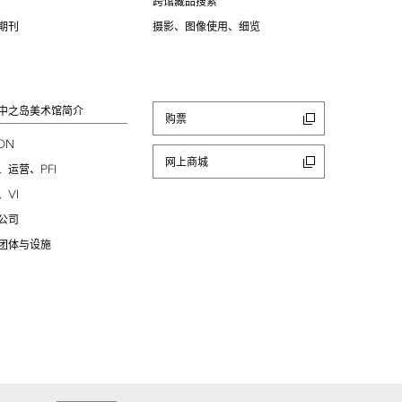
跨馆藏品搜索
期刊
摄影、图像使用、细览
中之岛美术馆简介
购票
ION
网上商城
PFI
、运营、
VI
、
公司
团体与设施