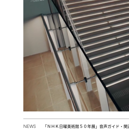
NEWS
「ＮＨＫ日曜美術館５０年展」音声ガイド・関