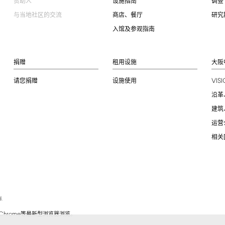
赞助人
设施指南
调查
与当地社区的交流
商店、餐厅
研究
入馆及参观指南
捐赠
租用设施
大阪
VIS
请您捐赠
设施使用
沿革
建筑
运营
相关
.
Chrome
等最新型浏览器浏览。