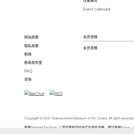
往届展览
Event
calendar
会员资格
网站政策
隐私政策
会员资格
新闻
新闻发布室
FAQ
咨询
©
Copyright
2021
Nakanoshima
Museum
of
Art,
Osaka.
All
rights
reserved
Internet
Explorer
11
Edge
使用
浏览器阅览时会产生操作不畅。建议使用
、