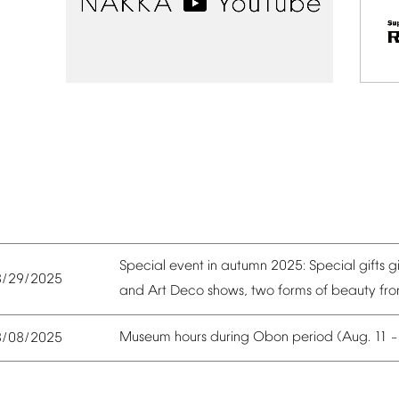
Special
event
in
autumn
2025:
Special
gifts
g
8/29/2025
and
Art
Deco
shows,
two
forms
of
beauty
fr
Museum
hours
during
Obon
period
(Aug.
11
8/08/2025