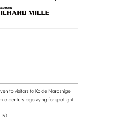
iven
to
visitors
to
Koide
Narashige
om
a
century
ago
vying
for
spotlight
19)
–