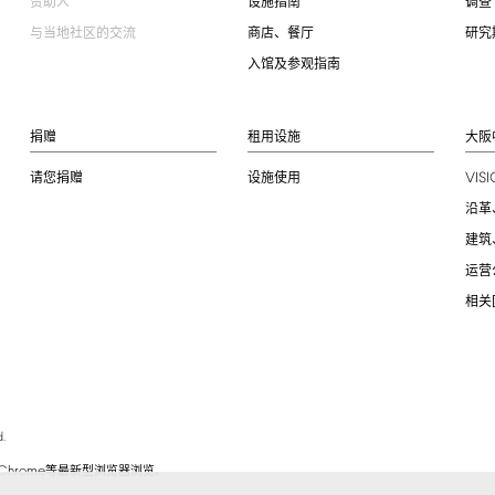
赞助人
设施指南
调查
与当地社区的交流
商店、餐厅
研究
入馆及参观指南
捐赠
租用设施
大阪
VIS
请您捐赠
设施使用
沿革
建筑
运营
相关
.
Chrome
等最新型浏览器浏览。