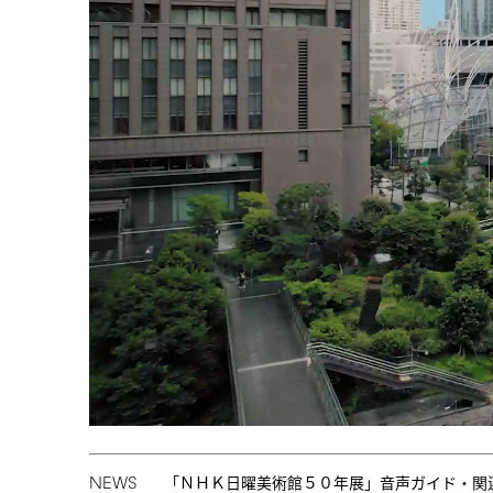
NEWS
「ＮＨＫ日曜美術館５０年展」音声ガイド・関