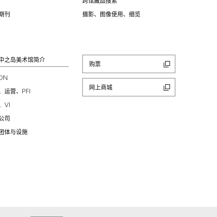
跨馆藏品搜索
期刊
摄影、图像使用、细览
中之岛美术馆简介
购票
ION
网上商城
PFI
、运营、
VI
、
公司
团体与设施