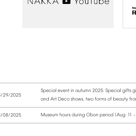
Special
event
in
autumn
2025:
Special
gifts
g
8/29/2025
and
Art
Deco
shows,
two
forms
of
beauty
fr
Museum
hours
during
Obon
period
(Aug.
11
8/08/2025