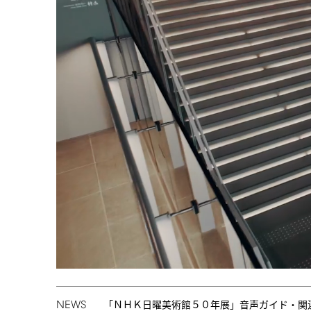
NEWS
「ＮＨＫ日曜美術館５０年展」音声ガイド・関