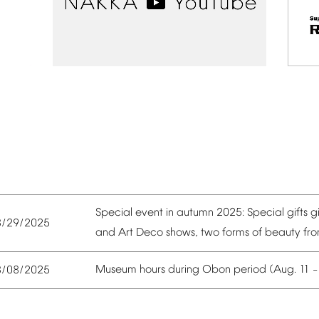
Special
event
in
autumn
2025:
Special
gifts
g
8/29/2025
and
Art
Deco
shows,
two
forms
of
beauty
fr
Museum
hours
during
Obon
period
(Aug.
11
8/08/2025