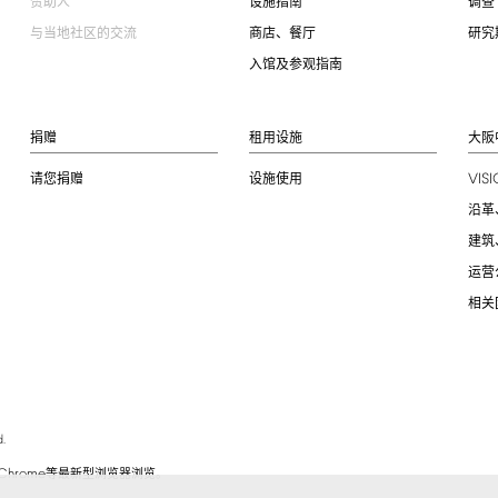
赞助人
设施指南
调查
与当地社区的交流
商店、餐厅
研究
入馆及参观指南
捐赠
租用设施
大阪
VIS
请您捐赠
设施使用
沿革
建筑
运营
相关
.
Chrome
等最新型浏览器浏览。