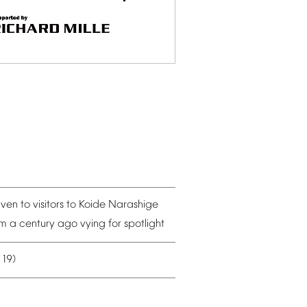
iven
to
visitors
to
Koide
Narashige
om
a
century
ago
vying
for
spotlight
19)
–