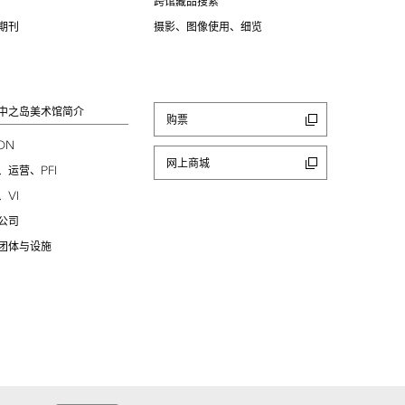
跨馆藏品搜索
期刊
摄影、图像使用、细览
中之岛美术馆简介
购票
ION
网上商城
PFI
、运营、
VI
、
公司
团体与设施