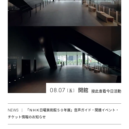
08.07
開館
[
]
五
按此查看今日活動
NEWS
「ＮＨＫ日曜美術館５０年展」音声ガイド・関連イベント・
チケット情報のお知らせ