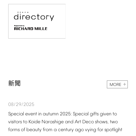
新聞
MORE
08/29/2025
Special
event
in
autumn
2025:
Special
gifts
given
to
visitors
to
Koide
Narashige
and
Art
Deco
shows,
two
forms
of
beauty
from
a
century
ago
vying
for
spotlight