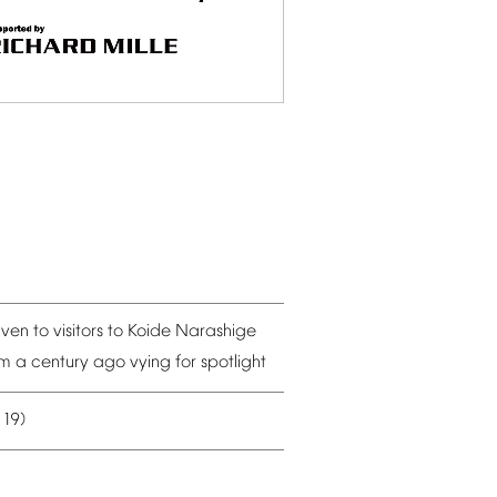
iven
to
visitors
to
Koide
Narashige
om
a
century
ago
vying
for
spotlight
19)
–