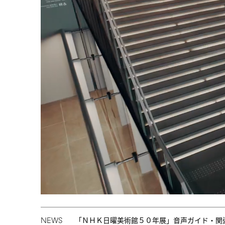
NEWS
「ＮＨＫ日曜美術館５０年展」音声ガイド・関