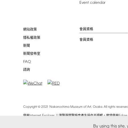
Event
calendar
會員資格
網站政策
隱私權政策
會員資格
新聞
新聞發佈室
FAQ
諮詢
©
Copyright
2021
Nakanoshima
Museum
of
Art,
Osaka.
All
rights
reserved
Internet
Explorer
11
Edge
使用
瀏覽器閱覽時會產生操作不順暢。建議使用
By
using
this
site,