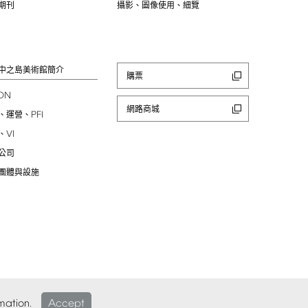
期刊
攝影、圖像使用、細覽
中之島美術館簡介
購票
ION
網路商城
PFI
、運營、
VI
、
公司
團體與設施
mation.
Accept