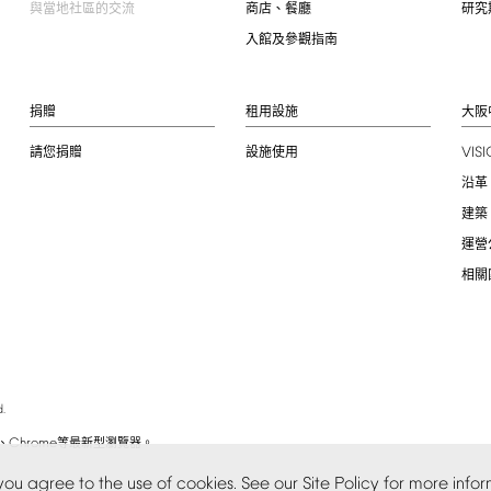
與當地社區的交流
商店、餐廳
研究
入館及參觀指南
捐贈
租用設施
大阪
VIS
請您捐贈
設施使用
沿革
建築
運營
相關
.
Chrome
、
等最新型瀏覽器。
you
agree
to
the
use
of
cookies.
See
our
Site
Policy
for
more
infor