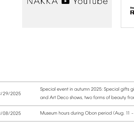
Special
event
in
autumn
2025:
Special
gifts
g
8/29/2025
and
Art
Deco
shows,
two
forms
of
beauty
fr
Museum
hours
during
Obon
period
(Aug.
11
8/08/2025