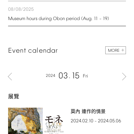
08/08/2025
Museum
hours
during
Obon
period
(Aug.
11
19)
–
Event
calendar
MORE
03
15
2024
Fri
展覽
莫內 連作的情景
2024.02.10
2024.05.06
–