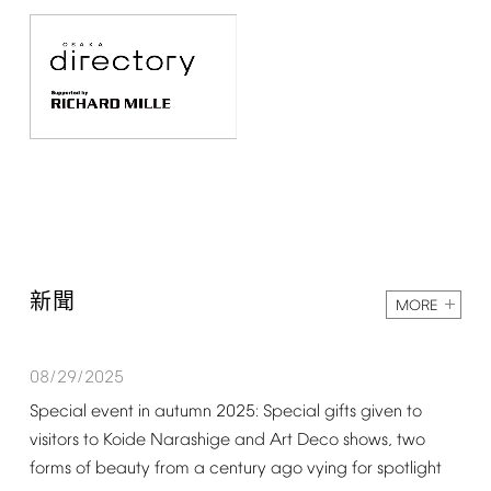
新聞
MORE
08/29/2025
Special
event
in
autumn
2025:
Special
gifts
given
to
visitors
to
Koide
Narashige
and
Art
Deco
shows,
two
forms
of
beauty
from
a
century
ago
vying
for
spotlight