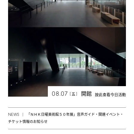
08.07
開館
[
]
五
按此查看今日活動
NEWS
「ＮＨＫ日曜美術館５０年展」音声ガイド・関連イベント・
チケット情報のお知らせ