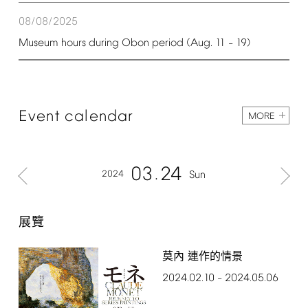
08/08/2025
Museum
hours
during
Obon
period
(Aug.
11
19)
–
Event
calendar
MORE
03
24
2024
Sun
展覽
莫內 連作的情景
2024.02.10
2024.05.06
–