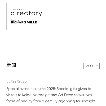
新聞
MORE
08/29/2025
Special
event
in
autumn
2025:
Special
gifts
given
to
visitors
to
Koide
Narashige
and
Art
Deco
shows,
two
forms
of
beauty
from
a
century
ago
vying
for
spotlight