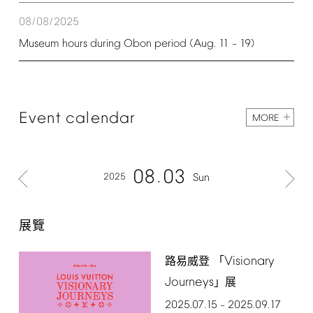
08/08/2025
Museum
hours
during
Obon
period
(Aug.
11
19)
–
Event
calendar
MORE
08
03
2025
Sun
展覽
Visionary
路易威登 「
Journeys
」展
2025.07.15
2025.09.17
–