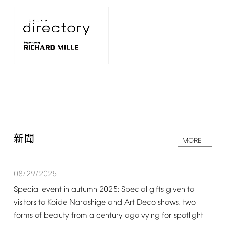
新聞
MORE
08/29/2025
Special
event
in
autumn
2025:
Special
gifts
given
to
visitors
to
Koide
Narashige
and
Art
Deco
shows,
two
forms
of
beauty
from
a
century
ago
vying
for
spotlight