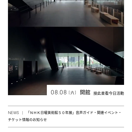
08.08
開館
[
]
六
按此查看今日活動
NEWS
「ＮＨＫ日曜美術館５０年展」音声ガイド・関連イベント・
チケット情報のお知らせ