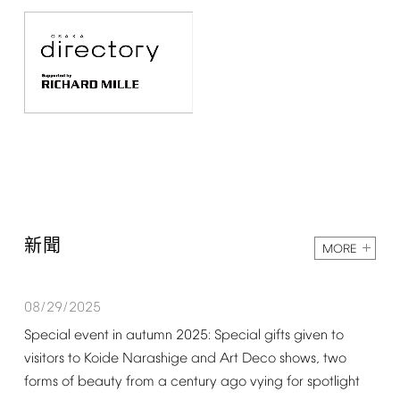
新聞
MORE
08/29/2025
Special
event
in
autumn
2025:
Special
gifts
given
to
visitors
to
Koide
Narashige
and
Art
Deco
shows,
two
forms
of
beauty
from
a
century
ago
vying
for
spotlight