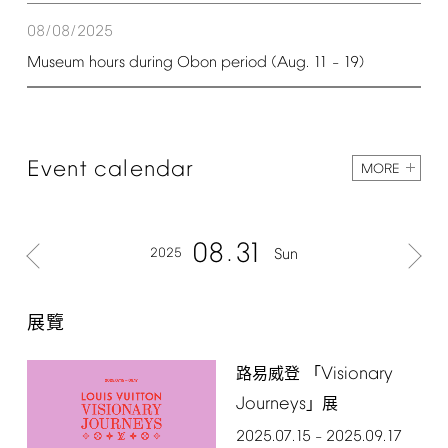
08/08/2025
Museum
hours
during
Obon
period
(Aug.
11
19)
–
Event
calendar
MORE
08
31
2025
Sun
展覽
Visionary
路易威登 「
Journeys
」展
2025.07.15
2025.09.17
–