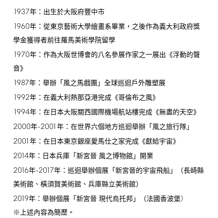
1937
年：出生於大阪府豐中市
1960
年：從東京藝術大學繪畫系畢業，之後作為義大利政府獎
學金獲得者前往羅馬美術學院留學
1970
年：作為大阪世博會的八名參展作家之一展出《浮動的聲
音》
1987
年：舉辦「風之馬戲團」全球巡迴戶外雕塑展
1992
年：在義大利熱那亞港完成《哥倫布之風》
1994
年：在日本大阪關西國際機場航站樓完成《無盡的天空》
2000
-2001
年
年：在世界六個地方巡迴舉辦「風之旅行隊」
2001
年：在日本東京銀座愛馬仕之家完成《獻給宇宙》
2014
年：日本兵庫「新宮晉 風之博物館」開業
2016
-2017
年
年：巡迴舉辦個展「新宮晉的宇宙飛船」（長崎縣
美術館、橫須賀美術館、兵庫縣立美術館）
2019
)
年：舉辦個展「新宮晉 現代烏托邦」（法國香波堡
※上述內容為簡歷。