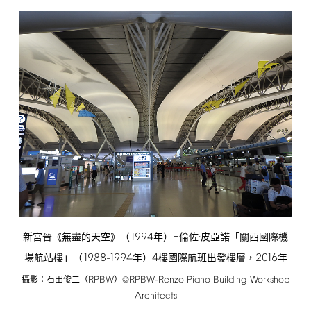
1994
+
新宮晉《無盡的天空》（
年）
倫佐·皮亞諾「關西國際機
1988-1994
4
2016
場航站樓」（
年）
樓國際航班出發樓層，
年
RPBW
RPBW-Renzo
Piano
Building
Workshop
攝影：石田俊二（
）©
Architects