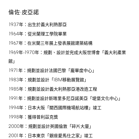
倫佐·皮亞諾
1937
年：出生於義大利熱那亞
1964
年：從米蘭理工學院畢業
1967
年：在米蘭三年展上發表展館建築結構
1969
-1970
年
年：規劃、設計並完成大阪世博會「義大利產業
館」
1971
年：規劃並設計法國巴黎「龐畢度中心」
1983
IBM
年：規劃並設計「
移動展覽館」
1985
年：規劃並設計義大利熱那亞港改造工程
1991
年：規劃並設計新喀里多尼亞諾美亞「堤堡文化中心」
1994
年：日本大阪「關西國際機場航站樓」竣工
1998
年：獲得普利茲克獎
2000
年：規劃並設計英國倫敦「碎片大廈」
2001
年：日本東京「銀座愛馬仕之家」竣工