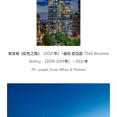
2021
+
565
Broome
新宮晉《虹色之葉》（
年）
倫佐·皮亞諾「
SoHo
2014-2019
2021
」（
年），
年
Ph:
Joseph,
Evan
Bizzi
&
Partners
©