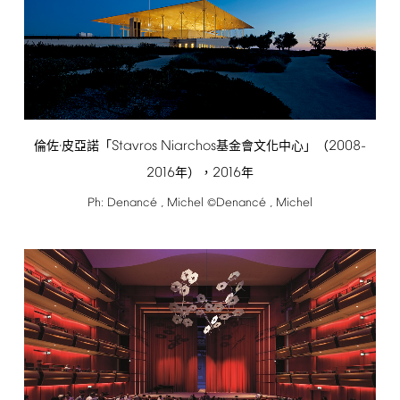
Stavros
Niarchos
2008-
倫佐·皮亞諾「
基金會文化中心」（
2016
2016
年），
年
é
é
Ph:
Denanc
,
Michel
Denanc
,
Michel
©