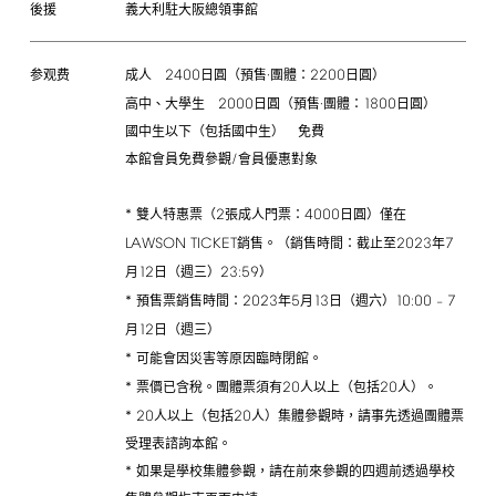
後援
義大利駐大阪總領事館
2400
2200
成人
日圓（預售·團體：
日圓）
参观费
2000
1800
高中、大學生
日圓（預售·團體：
日圓）
國中生以下（包括國中生） 免費
/
本館會員免費參觀
會員優惠對象
*
2
4000
雙人特惠票（
張成人門票：
日圓）僅在
LAWSON
TICKET
2023
7
銷售。（銷售時間：截止至
年
12
23:59
月
日（週三）
）
*
2023
5
13
10:00
7
預售票銷售時間：
年
月
日（週六）
–
12
月
日（週三）
*
可能會因災害等原因臨時閉館。
*
20
20
票價已含稅。團體票須有
人以上（包括
人）。
*
20
20
人以上（包括
人）集體參觀時，請事先透過團體票
受理表諮詢本館。
*
如果是學校集體參觀，請在前來參觀的四週前透過學校