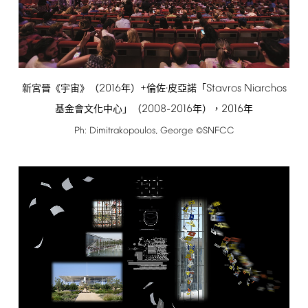
2016
+
Stavros
Niarchos
新宮晉《宇宙》（
年）
倫佐·皮亞諾「
2008-2016
2016
基金會文化中心」（
年），
年
Ph:
Dimitrakopoulos,
George
SNFCC
©