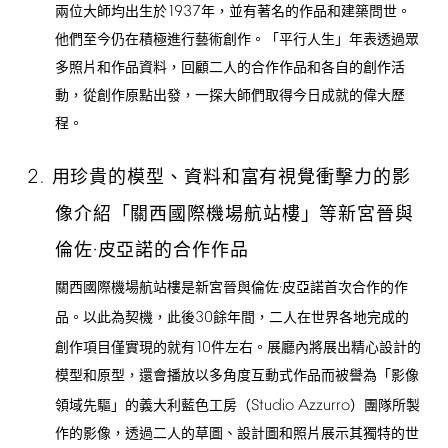
1937
兩位大師均出生於
年，並有著名的作品和建築問世。
他們至今仍在積極進行藝術創作。「平行人生」年表透過眾
多照片和作品資料，回顧二人的合作作品和各自的創作活
動，從創作原點出發，一探大師們取得今日成就的偉大歷
程。
2.
用珍貴的模型、資料和富有視覺衝擊力的影
像介紹「關西國際機場航站樓」等新宮晉與
倫佐·皮亞諾的合作作品
關西國際機場航站樓是新宮晉與倫佐·皮亞諾首次合作的作
30
品。以此為契機，此後
餘年間，二人在世界各地完成的
10
創作項目僅實現的就有
件左右。展廳內將展出精心設計的
模型和原型，還會播放以多角度互動式作品而被譽為「影像
Studio
Azzurro
領域先驅」的義大利藍色工房（
）團隊所製
作的影像，透過二人的草圖、設計圖和照片展示其獨特的世