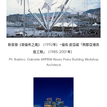
1992
+
新宮晉《哥倫布之風》（
年）
倫佐·皮亞諾「熱那亞港改
1985-2001
造工程」（
年）
Ph:
Basilico,
Gabriele
RPBW-Renzo
Piano
Building
Workshop
©
Architects