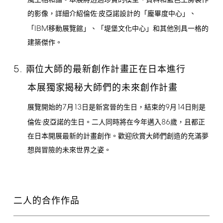
風土相和諧。本展將透過珍貴的模型、資料和藍色工房製作
的影像，詳細介紹倫佐·皮亞諾設計的「龐畢度中心」、
IBM
「
移動展覽館」、「堤堡文化中心」和其他別具一格的
建築傑作。
5.
兩位大師的最新創作計畫正在日本進行
本展獨家揭秘大師們的未來創作計畫
7
13
9
14
展覽開始的
月
日是新宮晉的生日，結束的
月
日則是
86
倫佐·皮亞諾的生日。二人同時將在今年邁入
歲，且都正
在日本開展最新的計畫創作。歡迎欣賞大師們創造的充滿夢
想與冒險的未來世界之姿。
二人的合作作品