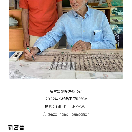
新宮晉與倫佐·皮亞諾
2022
RPBW
年攝於熱那亞
RPBW
攝影：石田俊二（
）
Renzo
Piano
Foundation
Ⓒ
新宮晉