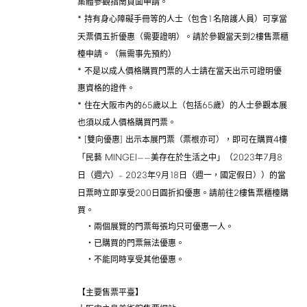
集體參觀指南頁面申請。
*
1
持有身心障礙手冊等的人士（包含
名陪護人員）可享當
2
天票價五折優惠（需要證明）。請於參觀當天到
樓售票櫃
檯申請。（無需事先預約）
*
不是以成人價格購買門票的人士請在當天出示可證明優
惠資格的證件。
*
65
65
住在大阪市內的
歲以上（包括
歲）的人士參觀本展
也須以成人價格購買門票。
*
[
]
4
雙向優惠
出示本展門票（票根亦可），即可在購買
樓
MINGEI
2023
7
8
「民藝
——美存在於生活之中」（
年
月
2023
9
18
日（週六）–
年
月
日（週一，國定假日））的當
200
2
日票時立即享受
日圓折扣優惠。請前往
樓售票櫃檯購
買。
・兩個展覽的門票每張均只可優惠一人。
・已購買的門票無法優惠。
・不能同時享受其他優惠。
【主要售票平臺】