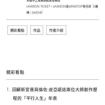
大阪中之島美術館售票網站
LAWSON
TICKET
LAWSON
MINISTOP
L
、
及
各分店（
編
56924
碼：
）
精彩看點
作品
作者介紹
精彩看點
1.
回顧新宮晉與倫佐·皮亞諾這兩位大師創作歷
程的「平行人生」年表