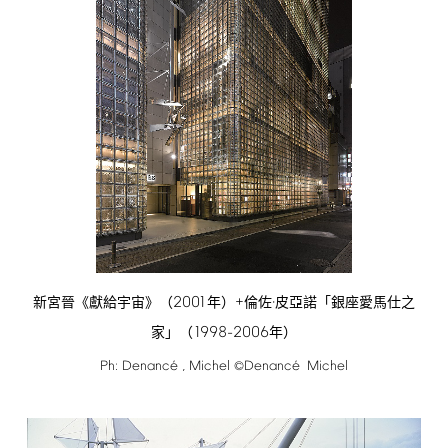
2001
+
新宮晉《獻給宇宙》（
年）
倫佐·皮亞諾「銀座愛馬仕之
1998-2006
家」（
年）
é
é
Ph:
Denanc
,
Michel
Denanc
Michel
©