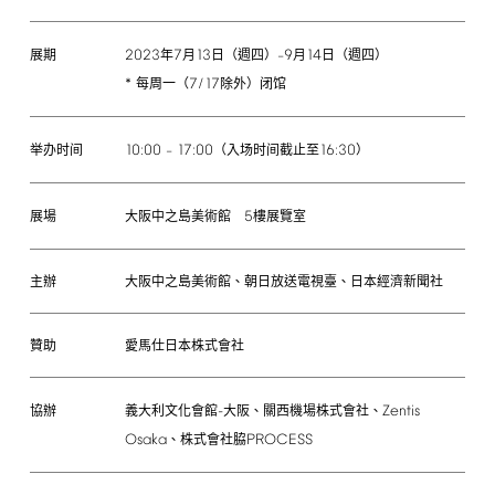
2023
7
13
9
14
年
月
日（週四）–
月
日（週四）
展期
*
7/17
每周一（
除外）闭馆
10:00
17:00
16:30
–
（入场时间截止至
）
举办时间
5
大阪中之島美術館
樓展覽室
展場
主辦
大阪中之島美術館、朝日放送電視臺、日本經濟新聞社
贊助
愛馬仕日本株式會社
-
Zentis
義大利文化會館
大阪、關西機場株式會社、
協辦
Osaka
PROCESS
、株式會社脇