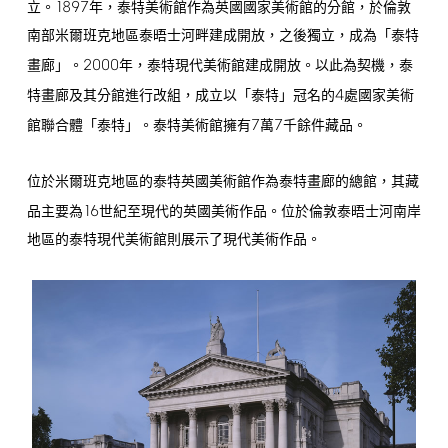
1897
立。
年，泰特美術館作為英國國家美術館的分館，於倫敦
南部米爾班克地區泰晤士河畔建成開放，之後獨立，成為「泰特
2000
畫廊」。
年，泰特現代美術館建成開放。以此為契機，泰
4
特畫廊及其分館進行改組，成立以「泰特」冠名的
處國家美術
7
7
館聯合體「泰特」。泰特美術館擁有
萬
千餘件藏品。
位於米爾班克地區的泰特英國美術館作為泰特畫廊的總館，其藏
16
品主要為
世紀至現代的英國美術作品。位於倫敦泰晤士河南岸
地區的泰特現代美術館則展示了現代美術作品。