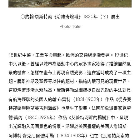
1820
○約翰·康斯特勃《哈維奇燈塔》
年（？）展出
Photo:
Tate
18
19
世紀中葉，工業革命興起，歐洲的交通網逐漸發達。
世紀
中葉以後，曾經以城市為活動中心的眾多畫家獲得了描繪自然風
景的機會，怎樣在畫布上再現自然光影，這在當時成為了一項主
題。脫離神話及聖經等以往的題材，描繪肉眼可見的現實世界，
這股潮流逐漸水漲船高。康斯特勃試圖捕捉自然光影的手法對具
1831-1902
有航海經驗的英國人約翰·布雷特（
年）作品《從多賽
特郡懸崖眺望英吉利海峽》也產生了影響。法國印象派畫家克勞
1840-1926
德·莫內（
年）作品《艾普特河畔的楊樹》中，呈現
出光輝融入周圍景色的情景。活躍於英國畫壇的美國人詹姆斯·
1834-1903
阿博特·麥克尼爾·惠斯勒（
年）也在《瓦爾帕萊索的