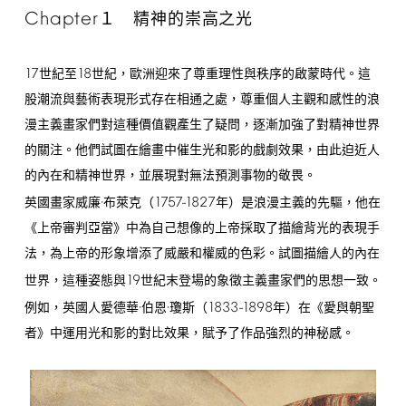
Chapter
１ 精神的崇高之光
17
18
世紀至
世紀，歐洲迎來了尊重理性與秩序的啟蒙時代。這
股潮流與藝術表現形式存在相通之處，尊重個人主觀和感性的浪
漫主義畫家們對這種價值觀產生了疑問，逐漸加強了對精神世界
的關注。他們試圖在繪畫中催生光和影的戲劇效果，由此迫近人
的內在和精神世界，並展現對無法預測事物的敬畏。
1757-1827
英國畫家威廉·布萊克（
年）是浪漫主義的先驅，他在
《上帝審判亞當》中為自己想像的上帝採取了描繪背光的表現手
法，為上帝的形象增添了威嚴和權威的色彩。試圖描繪人的內在
19
世界，這種姿態與
世紀末登場的象徵主義畫家們的思想一致。
1833-1898
例如，英國人愛德華·伯恩·瓊斯（
年）在《愛與朝聖
者》中運用光和影的對比效果，賦予了作品強烈的神秘感。