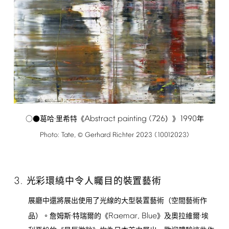
Abstract
painting
(726
1990
○●葛哈·里希特《
）》
年
Photo:
Tate,
Gerhard
Richter
2023
(10012023)
©
3.
光彩環繞中令人矚目的裝置藝術
展廳中還將展出使用了光線的大型裝置藝術（空間藝術作
Raemar,
Blue
品）。詹姆斯·特瑞爾的《
》及奧拉維爾·埃