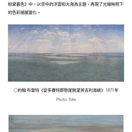
粉黛暮色》中，以空中的浮雲和大海為主題，再現了光線映照下
的色彩細膩變化。
1871
○約翰·布雷特《從多賽特郡懸崖眺望英吉利海峽》
年
Photo:
Tate