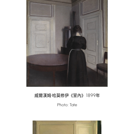
1899
威爾漢姆·哈莫修伊《室內》
年
Photo:
Tate