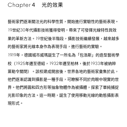
Chapter
４ 光的效果
藝術家們逐漸關注光的科學性質，開始進行實驗性的藝術表現。
19
30
世紀
年代攝影技術獲得發明，帶來了可發揮光線特性與效
19
果的革新方法。
世紀後半階段，攝影技術繼續發展，越來越多
的藝術家將光線本身作為表現手段，進行藝術的實驗。
1919
年，德國城市威瑪誕生了一所名為「包浩斯」的造型藝術學
1925
1932
1933
校（
年遷至德紹，
年遷至柏林，後於
年被納粹
黨勒令關閉）。該校建成開放後，世界各地的藝術家彙集於此，
他們逐漸認識到攝影是一種手段，可瞭解不同於肉眼中現實的世
界。他們將圓和四方形等抽象物體作為被攝體，探索了單純捕捉
光影印象的方法。這一時期，誕生了使用移動光線的動態攝影表
現形式。