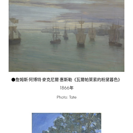
●詹姆斯·阿博特·麥克尼爾·惠斯勒《瓦爾帕萊索的粉黛暮色》
1866
年
Photo:
Tate