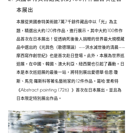
本展出
7
7
本展從英國泰特美術館
萬
千餘件藏品中以「光」為主
120
100
題，精選出大約
件作品，進行展示。其中大約
件作
品首次在日本展出！從透納死後後人捐贈的世界最大規模藏
品中選出的《光與色（歌德理論）——洪水滅世後的清晨——
摩西寫作創世紀》也是首次赴日登場。此外，本展為世界巡
迴展，在中國、韓國、澳大利亞、紐西蘭也引起了轟動。日
本是本次巡迴展的最後一站，將特別展出愛德華·伯恩·瓊
12
斯、馬克·羅斯科等著名藝術家的
件作品。葛哈·里希特
Abstract
painting
(726
《
）》首次在日本展出，並且為
日本限定特別展出作品。