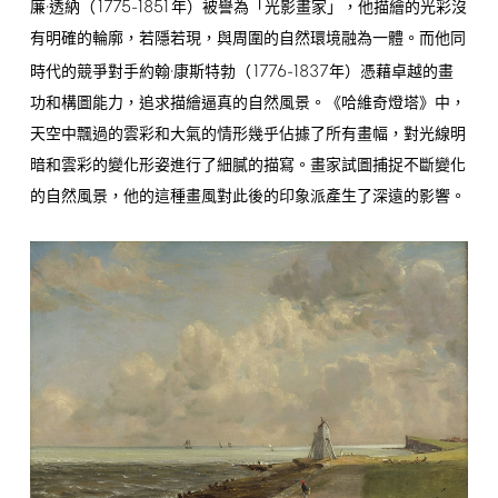
1775-1851
廉·透納（
年）被譽為「光影畫家」，他描繪的光彩沒
有明確的輪廓，若隱若現，與周圍的自然環境融為一體。而他同
1776-1837
時代的競爭對手約翰·康斯特勃（
年）憑藉卓越的畫
功和構圖能力，追求描繪逼真的自然風景。《哈維奇燈塔》中，
天空中飄過的雲彩和大氣的情形幾乎佔據了所有畫幅，對光線明
暗和雲彩的變化形姿進行了細膩的描寫。畫家試圖捕捉不斷變化
的自然風景，他的這種畫風對此後的印象派產生了深遠的影響。