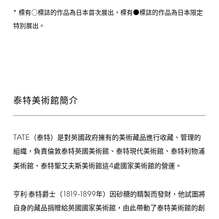
*
標有○標誌的作品為日本首次展出，標有●標誌的作品為日本限定
特別展出。
泰特美術館簡介
TATE
（泰特）是對英國政府擁有的美術藏品進行收藏、管理的
組織，負責倫敦泰特英國美術館、泰特現代美術館、泰特利物浦
4
美術館、泰特聖艾夫斯美術館這
處國家美術館的營運。
1819-1899
亨利·泰特爵士（
年）因砂糖的精製而發財，他試圖將
自身的藏品捐贈給英國國家美術館，由此帶動了泰特美術館的創