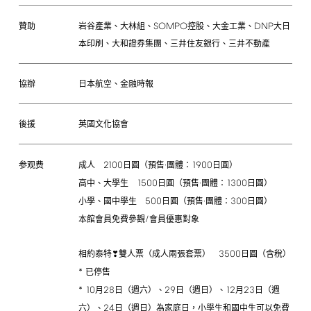
SOMPO
DNP
岩谷產業、大林組、
控股、大金工業、
大日
贊助
本印刷、大和證券集團、三井住友銀行、三井不動產
協辦
日本航空、金融時報
後援
英國文化協會
2100
1900
成人
日圓（預售·團體：
日圓）
参观费
1500
1300
高中、大學生
日圓（預售·團體：
日圓）
500
300
小學、國中學生
日圓（預售·團體：
日圓）
/
本館會員免費參觀
會員優惠對象
3500
相約泰特❣雙人票（成人兩張套票）
日圓（含稅）
*
已停售
*
10
28
29
12
23
月
日（週六）、
日（週日）、
月
日（週
24
六）、
日（週日）為家庭日，小學生和國中生可以免費