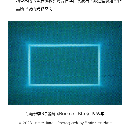
利亞松的《星辰微粒》均為日本首次展出，歡迎體驗這些作
品所呈現的光彩空間。
Raemar,
Blue
1969
○詹姆斯·特瑞爾《
》
年
2023
James
Turrell.
Photograph
by
Florian
Holzherr
©