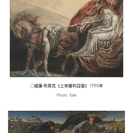
1795
○威廉·布萊克《上帝審判亞當》
年
Photo:
Tate