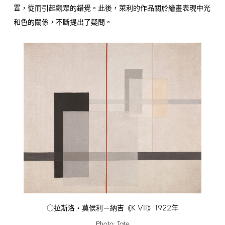
置，從而引起觀眾的錯覺。此後，萊利的作品關於繪畫表現中光
和色的關係，不斷提出了疑問。
K
VII
1922
○拉斯洛‧莫侯利－納吉《
》
年
Photo:
Tate