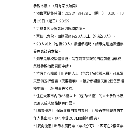
參觀本展。（須有家長陪同）
*
2023
8
28
10:00
10
預售票銷售時間：
年
月
日（週一）
–
25
23:59
月
日（週三）
*
可能會因災害等原因臨時閉館。
*
20
20
票價已含稅。團體票須有
人以上（包括
人）。
*
20
20
人以上（包括
人）集體參觀時，請事先透過團體票
受理表諮詢本館。
*
如果是學校集體參觀，請在前來參觀的四週前透過學校
集體參觀指南頁面申請。
*
1
持有身心障礙手冊等的人士（包含
名陪護人員）可享當
2
天票價五折優惠（需要證明）。請於參觀當天到
樓售票櫃
檯申請。（無需事先預約）
*
65
65
住在大阪市內的
歲以上（包括
歲）的人士參觀本展
也須以成人價格購買門票。
*
[
]
續票優惠
保留收費門票的票根，此後再來參觀時向工
200
作人員出示，即可享受
日圓折扣優惠。
*
[
]
2
雙向優惠
出示本展門票（票根亦可），即可在
樓售票