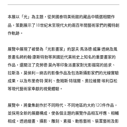
本展以「光」為主題，從英國泰特美術館的藏品中精選相關作
18
品，策劃展示了
世紀末至現代大約兩百年間藝術家們的獨特創
作軌跡。
展覽中展現了被譽為「光影畫家」約瑟夫·馬洛德·威廉·透納及風
景畫名師約翰·康斯特勃等英國近代美術史上知名的重要畫家的
作品，還關注了克勞德·莫內等印象派畫家對光影描寫的追求、
拉斯洛‧莫侯利－納吉的影像作品及包浩斯攝影家們的光線實驗
成果，以及布里奇特·萊利、詹姆斯·特瑞爾、奧拉維爾·埃利亞松
等現代藝術家奉獻的視覺體驗。
120
展覽中，將彙集創作於不同時代、不同地區的大約
件作品，
並採用全新的展廳構成，使各個主題的展覽作品相互呼應、相輔
相成。透過繪畫、攝影、雕刻、素描、動態藝術、裝置藝術及影