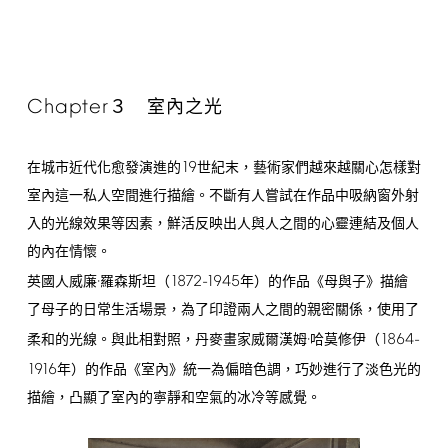
Chapter
３ 室內之光
19
在城市近代化愈發演進的
世紀末，藝術家們越來越關心怎樣對
室內這一私人空間進行描繪。不斷有人嘗試在作品中吸納窗外射
入的光線效果等因素，鮮活反映出人與人之間的心靈連結及個人
的內在情懷。
1872-1945
英國人威廉·羅森斯坦（
年）的作品《母與子》描繪
了母子的日常生活場景，為了印證兩人之間的親密關係，使用了
1864-
柔和的光線。與此相對照，丹麥畫家威爾漢姆·哈莫修伊（
1916
年）的作品《室內》統一為偏暗色調，巧妙進行了淡色光的
描繪，凸顯了室內的寧靜和空氣的冰冷等感覺。