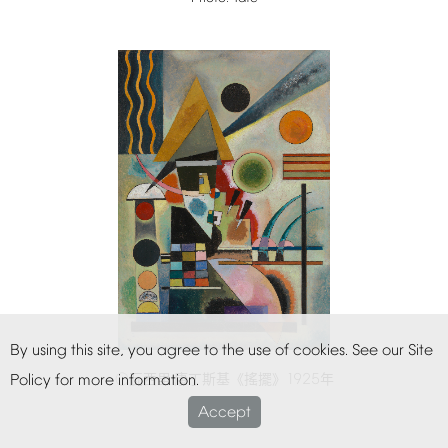
By
using
this
site,
you
agree
to
the
use
of
cookies.
See
our
Site
1925
○瓦西里·康丁斯基《搖擺》
年
Policy
for
more
information.
Photo:
Tate
Accept