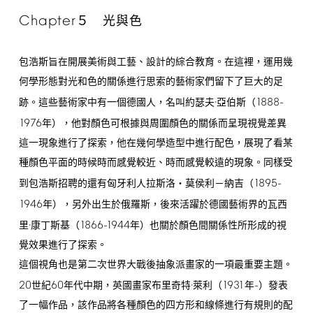
Chapter
５ 光與色
包浩斯旨在開展美術與工藝、設計的綜合教育。在這裡，運用幾
何學形態對光和色的關係進行思索的藝術家們留下了巨大的足
1888-
跡。這些藝術家中有一個德國人，名叫約瑟夫·亞伯斯（
1976
年），他對顏色可根據與周圍顏色的關係而呈現視覺差異
這一現象進行了探索，他在幾何學造型中進行配色，展現了看某
種顏色平面的時候時而感覺較近、時而感覺較遠的現象。同樣受
1895-
到包浩斯招聘的還有匈牙利人拉斯洛‧莫侯利－納吉（
1946
年），另外出生於俄羅斯，後來活躍於德國藝術界的瓦西
1866-1944
里·康丁斯基（
年）也關於顏色間關係性所形成的視
覺效果進行了探索。
這個視角也是第二次世界大戰後抽象派畫家的一項最重要主題。
20
60
1931
-
世紀
年代中期，英國畫家布里奇特·萊利（
年
）發表
了一幅作品，該作品將各種顏色的四方形和線條進行有規則的配