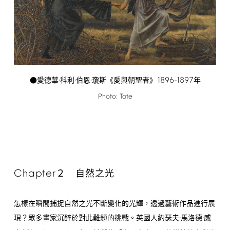
1896-1897
●愛德華·科利·伯恩·瓊斯《愛與朝聖者》
年
Photo:
Tate
Chapter
２ 自然之光
怎樣在瞬間捕捉自然之光不斷變化的光輝，透過藝術作品進行展
現？眾多畫家沉醉於對此難題的挑戰。英國人約瑟夫·馬洛德·威