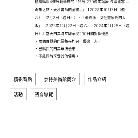
4
270
櫃檯購買
樓展廳舉辦的「特展
週年誕辰 長澤蘆雪 —
2023
10
7
奇想之旅，天才畫師的全貌—」【
年
月
日（週
-
12
3
六）
月
日（週日）】、「最終版！女性畫家們的大
2023
12
23
-
2024
2
25
阪」【
年
月
日（週六）
年
月
日（週
200
日）】當天門票時立即享受
日圓折扣優惠。
・兩個展覽的門票每張均只可優惠一人。
・已購買的門票無法優惠。
・不能同時享受其他優惠。
精彩看點
泰特美術館簡介
作品介紹
活動
語音導覽