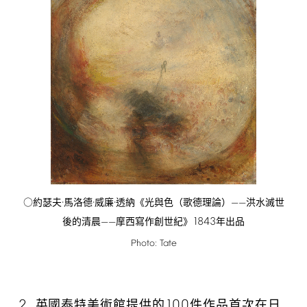
○約瑟夫·馬洛德·威廉·透納《光與色（歌德理論）——洪水滅世
1843
後的清晨——摩西寫作創世紀》
年出品
Photo:
Tate
2.
100
英國泰特美術館提供的
件作品首次在日