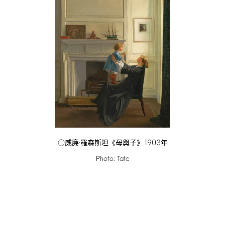
1903
○威廉·羅森斯坦《母與子》
年
Photo:
Tate