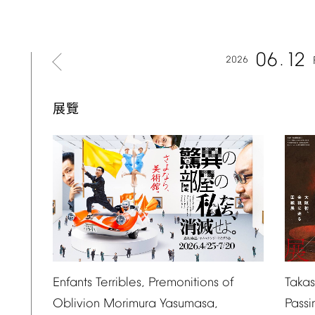
06
12
2026
展覽
Taka
Enfants
Terribles,
Premonitions
of
Passi
Oblivion
Morimura
Yasumasa,