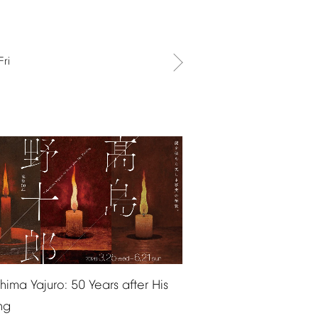
Fri
shima
Yajuro:
50
Years
after
His
ng