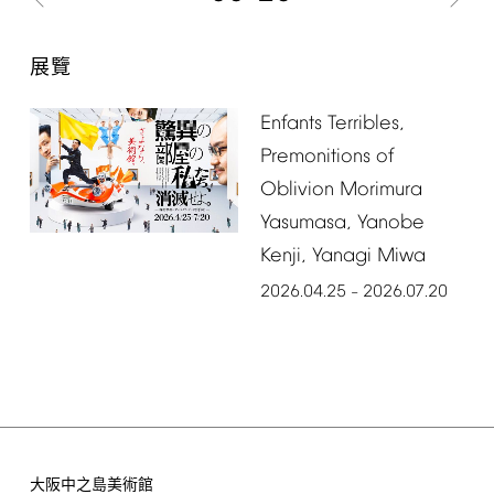
展覽
Enfants
Terribles,
Premonitions
of
Oblivion
Morimura
Yasumasa,
Yanobe
Kenji,
Yanagi
Miwa
2026.04.25
2026.07.20
–
大阪中之島美術館