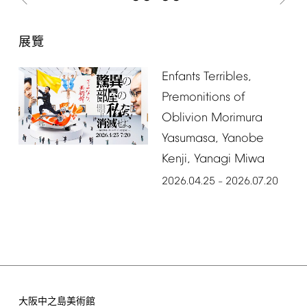
展覽
Enfants
Terribles,
Premonitions
of
Oblivion
Morimura
Yasumasa,
Yanobe
Kenji,
Yanagi
Miwa
2026.04.25
2026.07.20
–
大阪中之島美術館