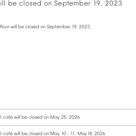
ill
be
closed
on
September
19,
2023
floor
will
be
closed
on
September
19,
2023.
é
O
caf
will
be
closed
on
May
25,
2026
é
O
caf
will
be
closed
on
May
10
11,
May18,
2026
–