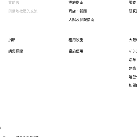
贊助者
設施指南
調查
與當地社區的交流
商店、餐廳
研究
入館及參觀指南
捐贈
租用設施
大阪
VIS
請您捐贈
設施使用
沿革
建築
運營
相關
.