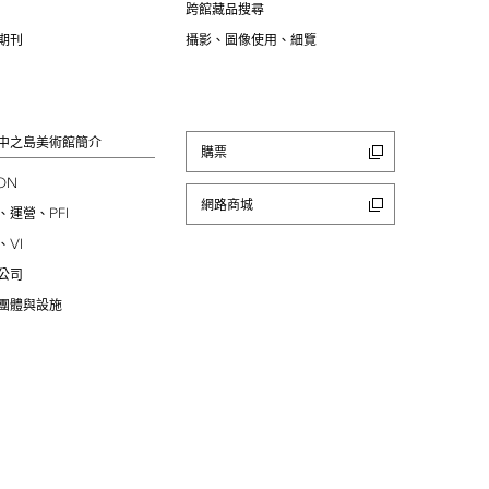
跨館藏品搜尋
期刊
攝影、圖像使用、細覽
中之島美術館簡介
購票
ION
網路商城
PFI
、運營、
VI
、
公司
團體與設施