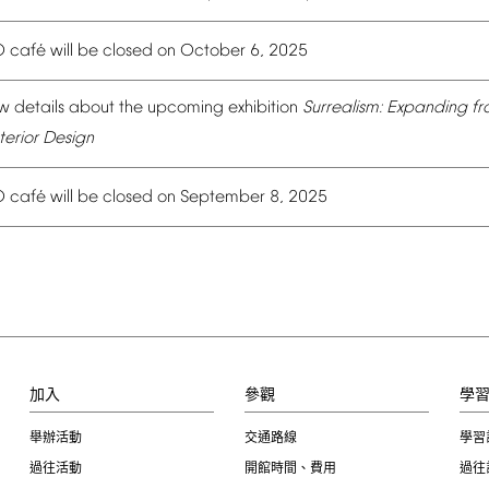
é
O
caf
will
be
closed
on
October
6,
2025
w
details
about
the
upcoming
exhibition
Surrealism:
Expanding
fr
terior
Design
é
O
caf
will
be
closed
on
September
8,
2025
加入
參觀
學
舉辦活動
交通路線
學習
過往活動
開館時間、費用
過往