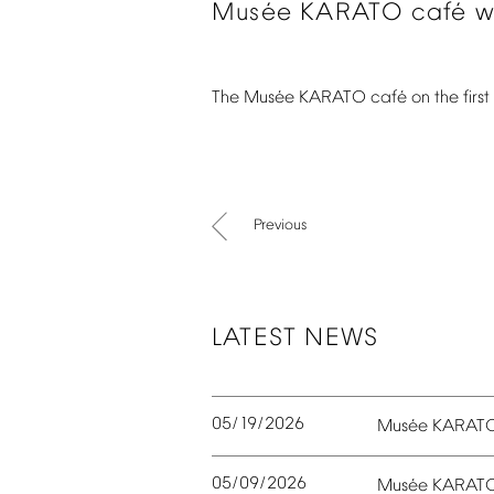
é
é
Mus
e
KARATO
caf
w
é
é
The
Mus
e
KARATO
caf
on
the
first
Previous
LATEST
NEWS
05/19/2026
é
Mus
e
KARAT
05/09/2026
é
Mus
e
KARAT