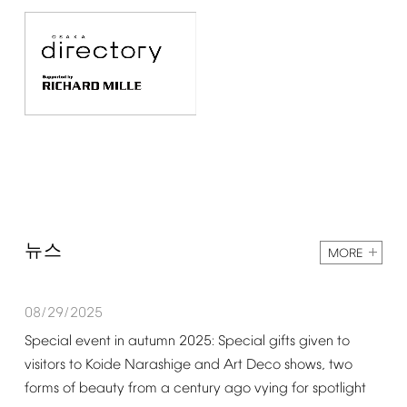
뉴스
MORE
08/29/2025
Special
event
in
autumn
2025:
Special
gifts
given
to
visitors
to
Koide
Narashige
and
Art
Deco
shows,
two
forms
of
beauty
from
a
century
ago
vying
for
spotlight