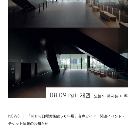
08.09
개관
[
]
일
오늘의 행사는 이쪽
NEWS
「ＮＨＫ日曜美術館５０年展」音声ガイド・関連イベント・
チケット情報のお知らせ