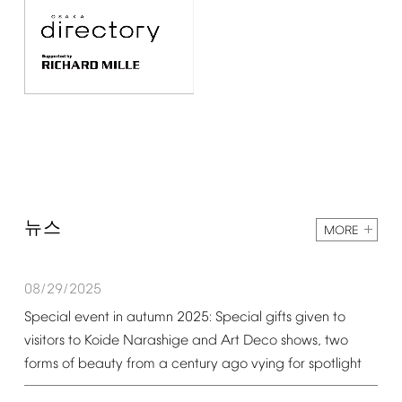
뉴스
MORE
08/29/2025
Special
event
in
autumn
2025:
Special
gifts
given
to
visitors
to
Koide
Narashige
and
Art
Deco
shows,
two
forms
of
beauty
from
a
century
ago
vying
for
spotlight