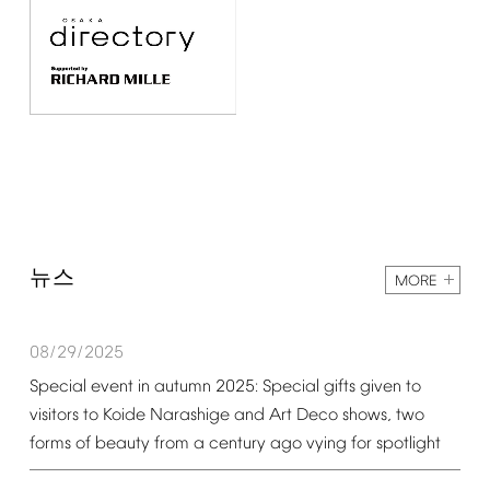
뉴스
MORE
08/29/2025
Special
event
in
autumn
2025:
Special
gifts
given
to
visitors
to
Koide
Narashige
and
Art
Deco
shows,
two
forms
of
beauty
from
a
century
ago
vying
for
spotlight