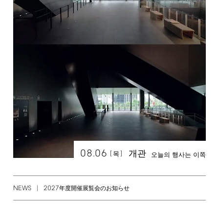
08.06
개관
[
]
목
오늘의 행사는 이쪽
NEWS
2027
年度開催展覧会のお知らせ