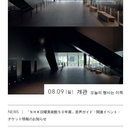
08.09
개관
[
]
일
오늘의 행사는 이쪽
NEWS
「ＮＨＫ日曜美術館５０年展」音声ガイド・関連イベント・
チケット情報のお知らせ