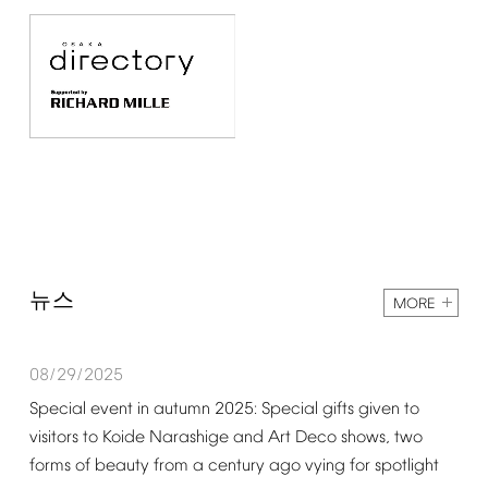
뉴스
MORE
08/29/2025
Special
event
in
autumn
2025:
Special
gifts
given
to
visitors
to
Koide
Narashige
and
Art
Deco
shows,
two
forms
of
beauty
from
a
century
ago
vying
for
spotlight