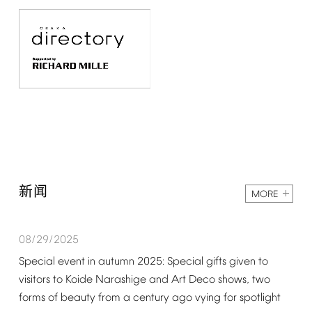
新闻
MORE
08/29/2025
Special
event
in
autumn
2025:
Special
gifts
given
to
visitors
to
Koide
Narashige
and
Art
Deco
shows,
two
forms
of
beauty
from
a
century
ago
vying
for
spotlight