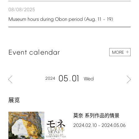
08/08/2025
Museum
hours
during
Obon
period
(Aug.
11
19)
–
Event
calendar
MORE
05
01
2024
Wed
展览
莫奈 系列作品的情景
2024.02.10
2024.05.06
–