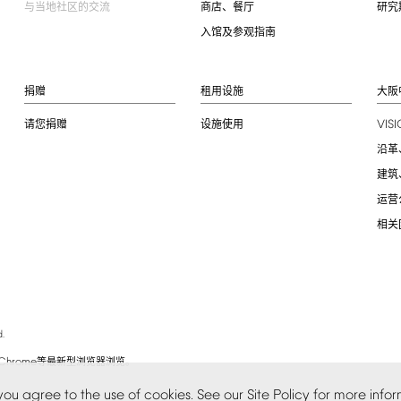
与当地社区的交流
商店、餐厅
研究
入馆及参观指南
捐赠
租用设施
大阪
VIS
请您捐赠
设施使用
沿革
建筑
运营
相关
.
Chrome
等最新型浏览器浏览。
you
agree
to
the
use
of
cookies.
See
our
Site
Policy
for
more
infor