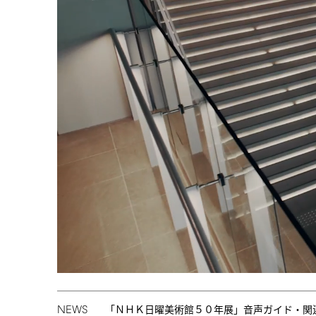
NEWS
「ＮＨＫ日曜美術館５０年展」音声ガイド・関