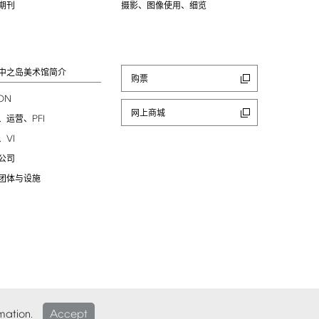
期刊
摄影、图像使用、细览
中之岛美术馆简介
购票
ION
网上商城
PFI
、运营、
VI
、
公司
团体与设施
mation.
Accept