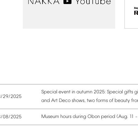
Special
event
in
autumn
2025:
Special
gifts
g
8/29/2025
and
Art
Deco
shows,
two
forms
of
beauty
fr
Museum
hours
during
Obon
period
(Aug.
11
8/08/2025