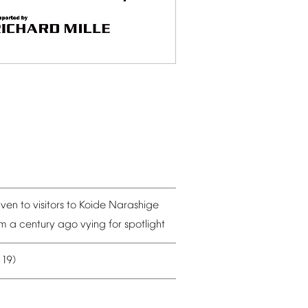
iven
to
visitors
to
Koide
Narashige
om
a
century
ago
vying
for
spotlight
19)
–