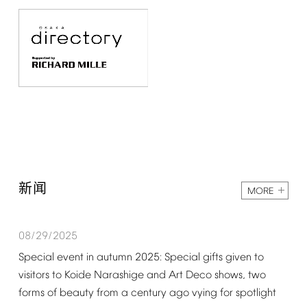
新闻
MORE
08/29/2025
Special
event
in
autumn
2025:
Special
gifts
given
to
visitors
to
Koide
Narashige
and
Art
Deco
shows,
two
forms
of
beauty
from
a
century
ago
vying
for
spotlight