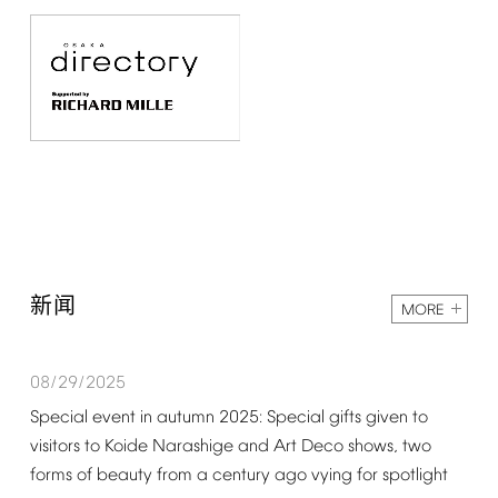
新闻
MORE
08/29/2025
Special
event
in
autumn
2025:
Special
gifts
given
to
visitors
to
Koide
Narashige
and
Art
Deco
shows,
two
forms
of
beauty
from
a
century
ago
vying
for
spotlight