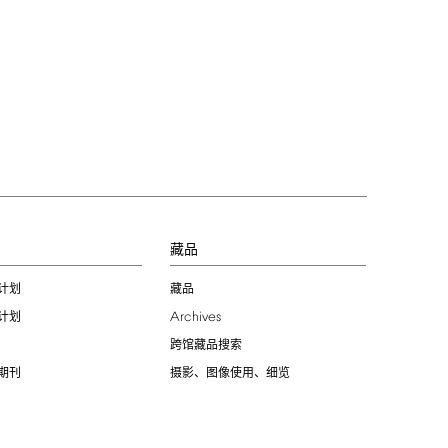
习
藏品
计划
藏品
Archives
计划
跨馆藏品搜索
期刊
摄影、图像使用、细览