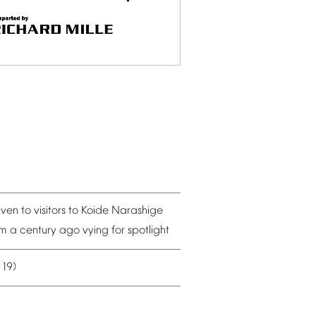
iven
to
visitors
to
Koide
Narashige
om
a
century
ago
vying
for
spotlight
19)
–