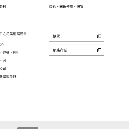
期刊
攝影、圖像使用、細覽
中之島美術館簡介
購票
ION
網路商城
PFI
、運營、
VI
、
公司
團體與設施