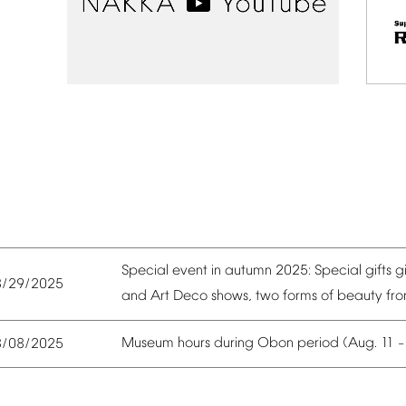
Special
event
in
autumn
2025:
Special
gifts
g
8/29/2025
and
Art
Deco
shows,
two
forms
of
beauty
fr
Museum
hours
during
Obon
period
(Aug.
11
8/08/2025