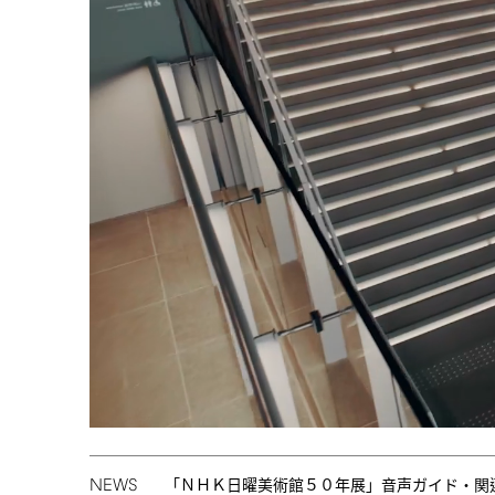
NEWS
「ＮＨＫ日曜美術館５０年展」音声ガイド・関