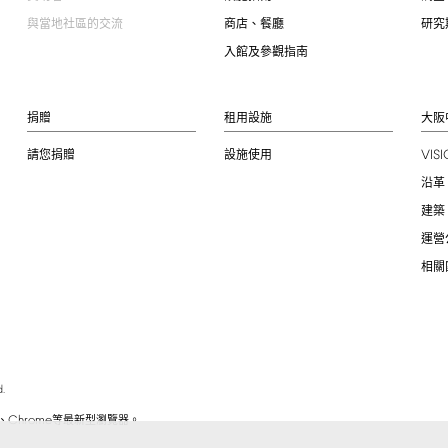
與當地社區的交流
商店、餐廳
研究
入館及參觀指南
捐贈
租用設施
大阪
VIS
請您捐贈
設施使用
沿革
建築
運營
相關
.
Chrome
、
等最新型瀏覽器。