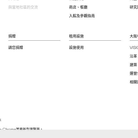
與當地社區的交流
商店、餐廳
研究
入館及參觀指南
捐贈
租用設施
大阪
VIS
請您捐贈
設施使用
沿革
建築
運營
相關
.
Chrome
、
等最新型瀏覽器。