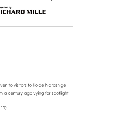
iven
to
visitors
to
Koide
Narashige
om
a
century
ago
vying
for
spotlight
19)
–