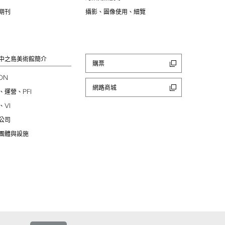
期刊
攝影、圖像使用、細覽
中之島美術館簡介
購票
ION
網路商城
PFI
、運營、
VI
、
公司
團體與設施