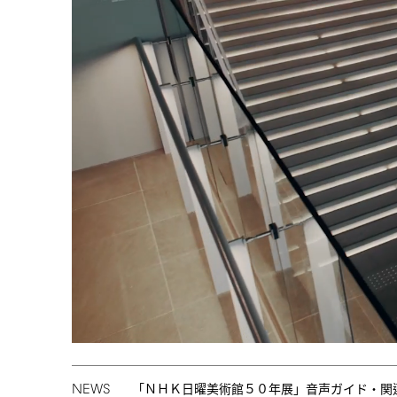
NEWS
「ＮＨＫ日曜美術館５０年展」音声ガイド・関