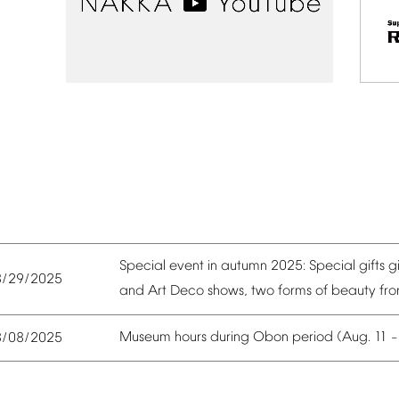
Special
event
in
autumn
2025:
Special
gifts
g
8/29/2025
and
Art
Deco
shows,
two
forms
of
beauty
fr
Museum
hours
during
Obon
period
(Aug.
11
8/08/2025