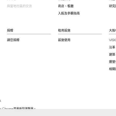
與當地社區的交流
商店、餐廳
研究
入館及參觀指南
捐贈
租用設施
大阪
VIS
請您捐贈
設施使用
沿革
建築
運營
相關
.
Chrome
、
等最新型瀏覽器。