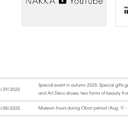
Special
event
in
autumn
2025:
Special
gifts
g
8/29/2025
and
Art
Deco
shows,
two
forms
of
beauty
fr
Museum
hours
during
Obon
period
(Aug.
11
8/08/2025