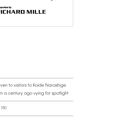
iven
to
visitors
to
Koide
Narashige
om
a
century
ago
vying
for
spotlight
19)
–