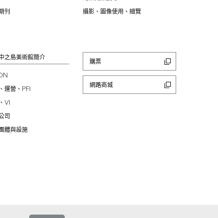
期刊
攝影、圖像使用、細覽
中之島美術館簡介
購票
ION
網路商城
PFI
、運營、
VI
、
公司
團體與設施