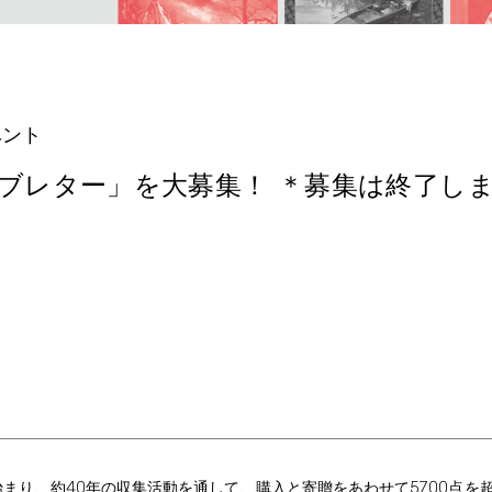
ベント
ブレター」を大募集！ ＊募集は終了し
40
5700
始まり、約
年の収集活動を通して、購入と寄贈をあわせて
点を