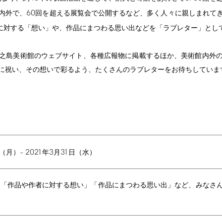
60
内外で、
回を超える展覧会で公開するなど、多く人々に親しまれて
に対する「想い」や、作品にまつわる思い出などを「ラブレター」とし
之島美術館のウェブサイト、各種広報物に掲載するほか、美術館内外
に祝い、その想いで彩るよう、たくさんのラブレターをお待ちしていま
2021
3
31
（月）–
年
月
日（水）
て「作品や作者に対する想い」「作品にまつわる思い出」など、みなさ