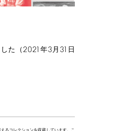
2021
3
31
ました（
年
月
日
超えるコレクションを収蔵しています。こ