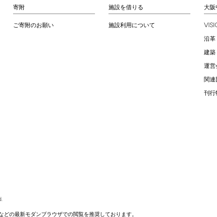
寄附
施設を借りる
大阪
VIS
ご寄附のお願い
施設利用について
沿革
建築
運営
関連
刊行
.
などの最新モダンブラウザでの閲覧を推奨しております。