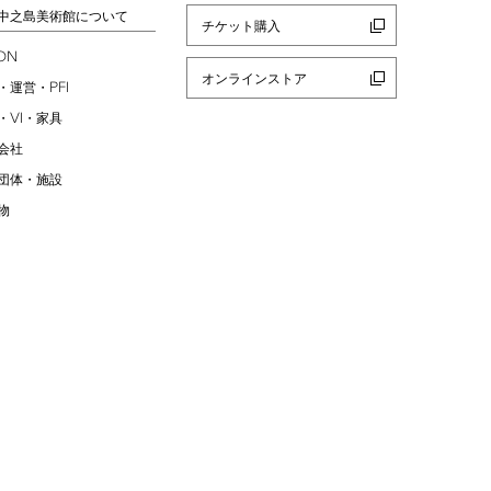
中之島美術館について
チケット購入
ION
オンラインストア
PFI
・運営・
VI
・
・家具
会社
団体・施設
物