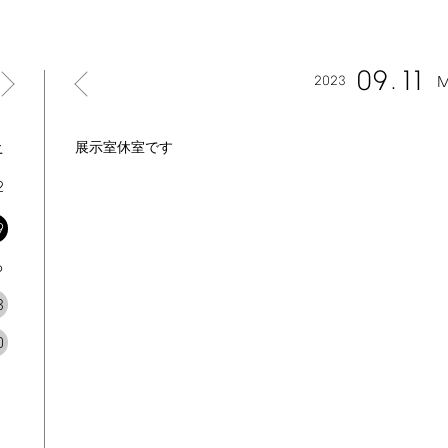
09
11
2023
M
土
展示室休室です
2
9
6
3
0