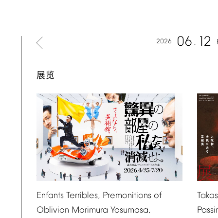
06
12
2026
展览
Taka
Enfants
Terribles,
Premonitions
of
Passi
Oblivion
Morimura
Yasumasa,