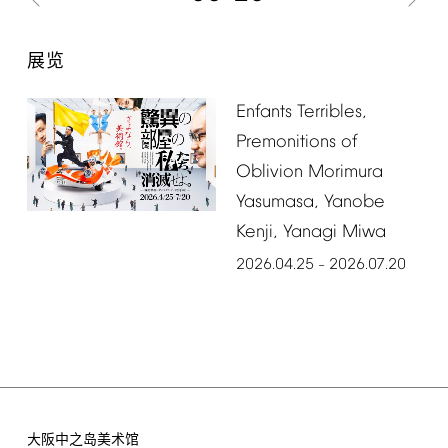
展览
Enfants
Terribles,
Premonitions
of
Oblivion
Morimura
Yasumasa,
Yanobe
Kenji,
Yanagi
Miwa
2026.04.25
2026.07.20
–
大阪中之岛美术馆