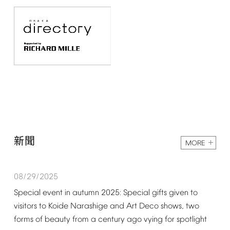
新聞
MORE
08/29/2025
Special
event
in
autumn
2025:
Special
gifts
given
to
visitors
to
Koide
Narashige
and
Art
Deco
shows,
two
forms
of
beauty
from
a
century
ago
vying
for
spotlight