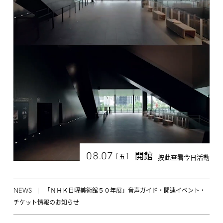
08.07
開館
[
]
五
按此查看今日活動
NEWS
「ＮＨＫ日曜美術館５０年展」音声ガイド・関連イベント・
チケット情報のお知らせ