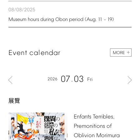
08/08/2025
Museum
hours
during
Obon
period
(Aug.
11
19)
–
Event
calendar
MORE
07
03
2026
Fri
展覽
Enfants
Terribles,
Premonitions
of
Oblivion
Morimura