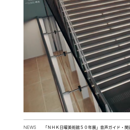
NEWS
「ＮＨＫ日曜美術館５０年展」音声ガイド・関