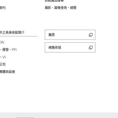
跨館藏品搜尋
期刊
攝影、圖像使用、細覽
中之島美術館簡介
購票
ION
網路商城
PFI
、運營、
VI
、
公司
團體與設施