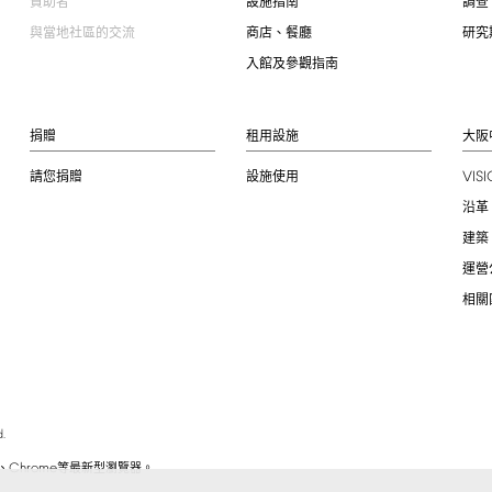
贊助者
設施指南
調查
與當地社區的交流
商店、餐廳
研究
入館及參觀指南
捐贈
租用設施
大阪
VIS
請您捐贈
設施使用
沿革
建築
運營
相關
.
Chrome
、
等最新型瀏覽器。