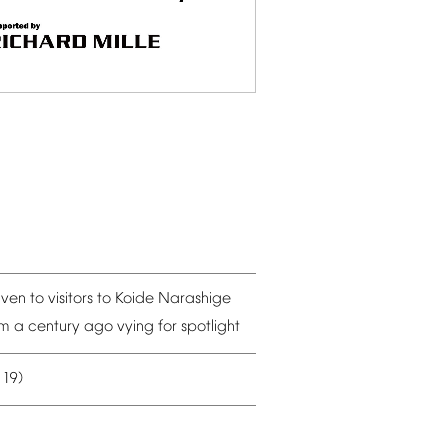
iven
to
visitors
to
Koide
Narashige
om
a
century
ago
vying
for
spotlight
19)
–