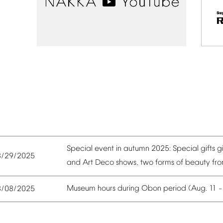
Special
event
in
autumn
2025:
Special
gifts
g
8/29/2025
and
Art
Deco
shows,
two
forms
of
beauty
fr
Museum
hours
during
Obon
period
(Aug.
11
8/08/2025