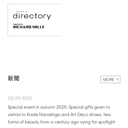
新聞
MORE
08/29/2025
Special
event
in
autumn
2025:
Special
gifts
given
to
visitors
to
Koide
Narashige
and
Art
Deco
shows,
two
forms
of
beauty
from
a
century
ago
vying
for
spotlight