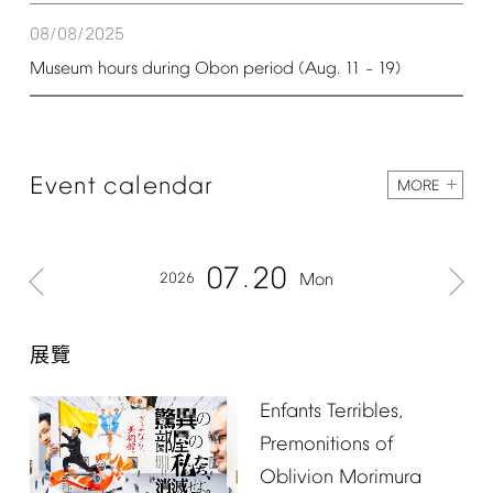
08/08/2025
Museum
hours
during
Obon
period
(Aug.
11
19)
–
Event
calendar
MORE
07
20
2026
Mon
展覽
Enfants
Terribles,
Premonitions
of
Oblivion
Morimura