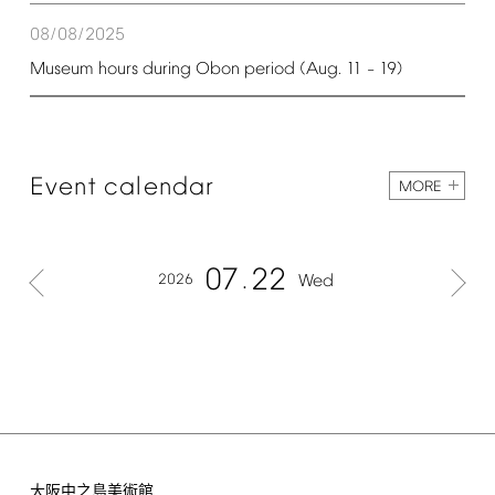
08/08/2025
Museum
hours
during
Obon
period
(Aug.
11
19)
–
Event
calendar
MORE
07
22
2026
Wed
大阪中之島美術館