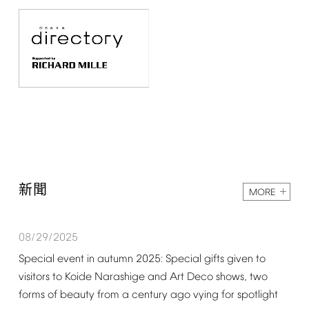
新聞
MORE
08/29/2025
Special
event
in
autumn
2025:
Special
gifts
given
to
visitors
to
Koide
Narashige
and
Art
Deco
shows,
two
forms
of
beauty
from
a
century
ago
vying
for
spotlight