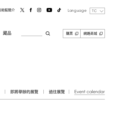
Language
美術館簡介
TC
藏品
購票
網路商城
Event
calendar
即將舉辦的展覽
過往展覽